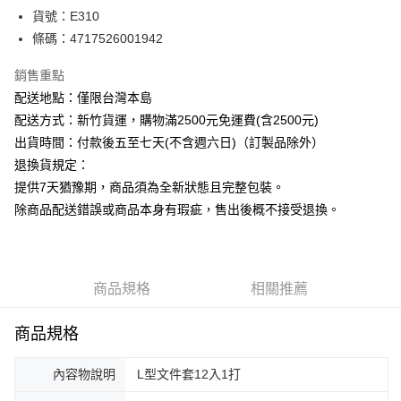
悠遊付
貨號：E310
條碼：4717526001942
ATM付款
銷售重點
運送方式
配送地點：僅限台灣本島
下單前請先詢問庫存
配送方式：新竹貨運，購物滿2500元免運費(含2500元)
每筆NT$130，滿NT$2,500(含以上)免運費
出貨時間：付款後五至七天(不含週六日)（訂製品除外）
退換貨規定：
提供7天猶豫期，商品須為全新狀態且完整包裝。
除商品配送錯誤或商品本身有瑕疵，售出後概不接受退換。
商品規格
相關推薦
商品規格
內容物說明
L型文件套12入1打