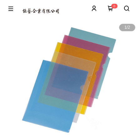
0
1
/
2