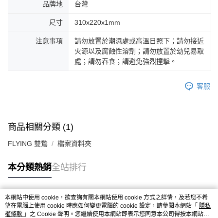
品牌地
台灣
尺寸
310x220x1mm
注意事項
請勿放置於潮濕處或高溫日照下；請勿接近
火源以及腐蝕性溶劑；請勿放置於幼兒易取
處；請勿吞食；請避免強烈撞擊。
客服
商品相關分類 (1)
FLYING 雙鶖
檔案資料夾
本分類熱銷
全站排行
本網站中使用 cookie，欲查詢有關本網站使用 cookie 方式之詳情，及若您不希
熱門標籤
望在電腦上使用 cookie 時應如何變更電腦的 cookie 設定，請參閱本網站「
隱私
權條款
」之 Cookie 聲明。您繼續使用本網站即表示您同意本公司得按本網站使