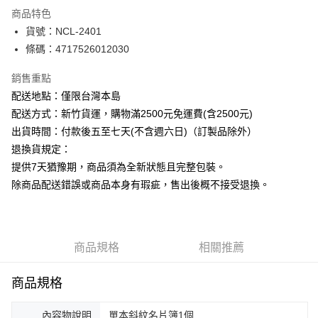
街口支付
商品特色
悠遊付
貨號：NCL-2401
條碼：4717526012030
ATM付款
銷售重點
運送方式
配送地點：僅限台灣本島
下單前請先詢問庫存
配送方式：新竹貨運，購物滿2500元免運費(含2500元)
每筆NT$130，滿NT$2,500(含以上)免運費
出貨時間：付款後五至七天(不含週六日)（訂製品除外）
退換貨規定：
提供7天猶豫期，商品須為全新狀態且完整包裝。
除商品配送錯誤或商品本身有瑕疵，售出後概不接受退換。
商品規格
相關推薦
商品規格
內容物說明
單本斜紋名片簿1個