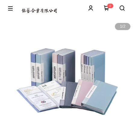
0
1
/
2