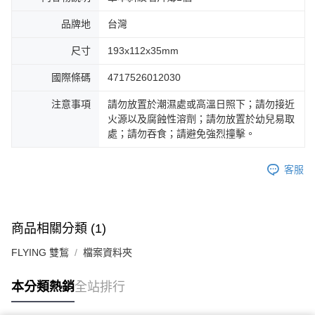
品牌地
台灣
尺寸
193x112x35mm
國際條碼
4717526012030
注意事項
請勿放置於潮濕處或高溫日照下；請勿接近
火源以及腐蝕性溶劑；請勿放置於幼兒易取
處；請勿吞食；請避免強烈撞擊。
客服
商品相關分類 (1)
FLYING 雙鶖
檔案資料夾
本分類熱銷
全站排行