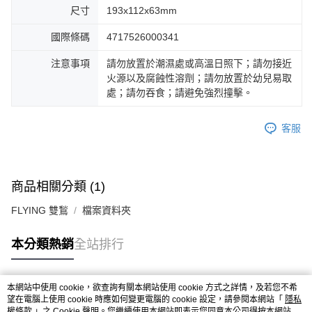
尺寸
193x112x63mm
國際條碼
4717526000341
注意事項
請勿放置於潮濕處或高溫日照下；請勿接近
火源以及腐蝕性溶劑；請勿放置於幼兒易取
處；請勿吞食；請避免強烈撞擊。
客服
商品相關分類 (1)
FLYING 雙鶖
檔案資料夾
本分類熱銷
全站排行
本網站中使用 cookie，欲查詢有關本網站使用 cookie 方式之詳情，及若您不希
熱門標籤
望在電腦上使用 cookie 時應如何變更電腦的 cookie 設定，請參閱本網站「
隱私
權條款
」之 Cookie 聲明。您繼續使用本網站即表示您同意本公司得按本網站使