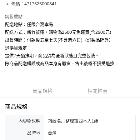
條碼：4717526000341
ATM付款
銷售重點
運送方式
配送地點：僅限台灣本島
下單前請先詢問庫存
配送方式：新竹貨運，購物滿2500元免運費(含2500元)
每筆NT$130，滿NT$2,500(含以上)免運費
出貨時間：付款後五至七天(不含週六日)（訂製品除外）
退換貨規定：
提供7天猶豫期，商品須為全新狀態且完整包裝。
除商品配送錯誤或商品本身有瑕疵，售出後概不接受退換。
商品規格
相關推薦
商品規格
內容物說明
斜紋名片整理簿四本入1組
品牌地
台灣