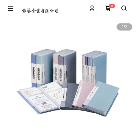
0
1
/
2