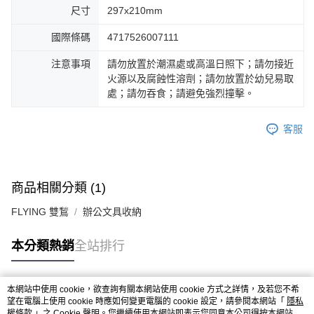
尺寸
297x210mm
國際條碼
4717526007111
注意事項
請勿放置於潮濕處或高溫日照下；請勿接近
火源以及腐蝕性溶劑；請勿放置於幼兒易取
處；請勿吞食；請避免強烈撞擊。
客服
商品相關分類 (1)
FLYING 雙鶖
辦公文具收納
本分類熱銷
全站排行
本網站中使用 cookie，欲查詢有關本網站使用 cookie 方式之詳情，及若您不希
熱門標籤
望在電腦上使用 cookie 時應如何變更電腦的 cookie 設定，請參閱本網站「
隱私
權條款
」之 Cookie 聲明。您繼續使用本網站即表示您同意本公司得按本網站使