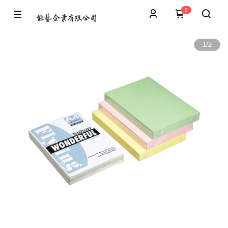
0
1
/
2