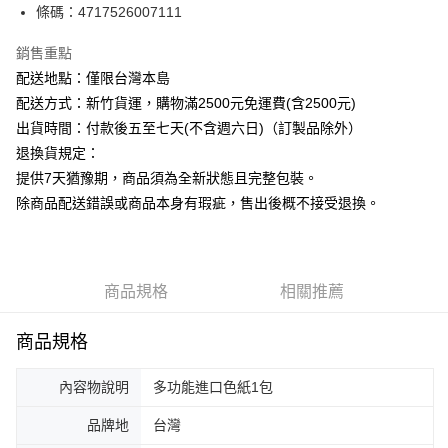
條碼：4717526007111
ATM付款
銷售重點
運送方式
配送地點：僅限台灣本島
下單前請先詢問庫存
配送方式：新竹貨運，購物滿2500元免運費(含2500元)
每筆NT$130，滿NT$2,500(含以上)免運費
出貨時間：付款後五至七天(不含週六日)（訂製品除外）
退換貨規定：
提供7天猶豫期，商品須為全新狀態且完整包裝。
除商品配送錯誤或商品本身有瑕疵，售出後概不接受退換。
商品規格
相關推薦
商品規格
內容物說明
多功能進口色紙1包
品牌地
台灣