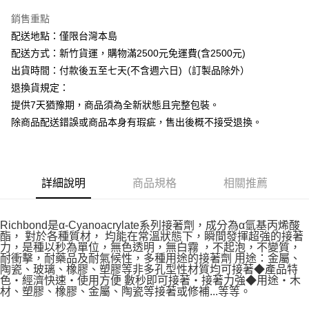
銷售重點
運送方式
配送地點：僅限台灣本島
下單前請先詢問庫存
配送方式：新竹貨運，購物滿2500元免運費(含2500元)
每筆NT$130，滿NT$2,500(含以上)免運費
出貨時間：付款後五至七天(不含週六日)（訂製品除外）
退換貨規定：
提供7天猶豫期，商品須為全新狀態且完整包裝。
除商品配送錯誤或商品本身有瑕疵，售出後概不接受退換。
詳細說明
商品規格
相關推薦
Richbond是α-Cyanoacrylate系列接著劑，成分為α氫基丙烯酸
酯， 對於各種質材， 均能在常溫狀態下，瞬間發揮超強的接著
力，是種以秒為單位，無色透明，無白霧 ，不起泡，不變質，
耐衝擊，耐藥品及耐氣候性，多種用途的接著劑 用途：金屬、
陶瓷、玻璃、橡膠、塑膠等非多孔型性材質均可接著◆產品特
色‧經濟快速‧使用方便 數秒即可接著‧接著力強◆用途‧木
材、塑膠、橡膠、金屬、陶瓷等接著或修補...等等。