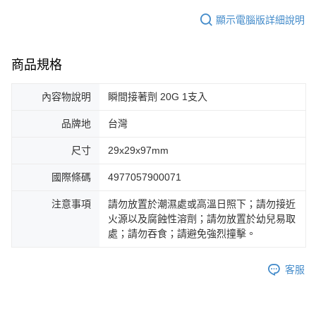
顯示電腦版詳細說明
商品規格
內容物說明
瞬間接著劑 20G 1支入
品牌地
台灣
尺寸
29x29x97mm
國際條碼
4977057900071
注意事項
請勿放置於潮濕處或高溫日照下；請勿接近
火源以及腐蝕性溶劑；請勿放置於幼兒易取
處；請勿吞食；請避免強烈撞擊。
客服