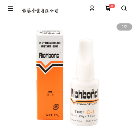
0
1
/
2