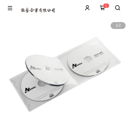
0
1
/
2