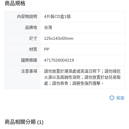
商品規格
內容物說明
4片裝CD盒1個
品牌地
台灣
尺寸
125x143x50mm
材質
PP
國際條碼
4717526004219
注意事項
請勿放置於潮濕處或高溫日照下；請勿接近
火源以及腐蝕性溶劑；請勿放置於幼兒易取
處；請勿吞食；請避免強烈撞擊。
客服
商品相關分類 (1)