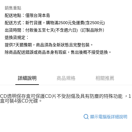
銷售重點
運送方式
配送地點：僅限台灣本島
下單前請先詢問庫存
配送方式：新竹貨運，購物滿2500元免運費(含2500元)
每筆NT$130，滿NT$2,500(含以上)免運費
出貨時間：付款後五至七天(不含週六日)（訂製品除外）
退換貨規定：
提供7天猶豫期，商品須為全新狀態且完整包裝。
除商品配送錯誤或商品本身有瑕疵，售出後概不接受退換。
詳細說明
商品規格
相關推薦
CD透明保存盒可保護CD片不受刮傷及具有防塵的特殊功能 ，1
盒可裝4張CD光碟。
顯示電腦版詳細說明