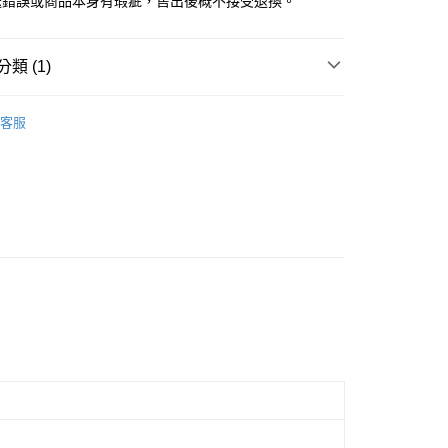
送錯誤或商品本身有瑕疵，售出後概不接受退換。
類 (1)
雙鶖
檔案資料夾
客服