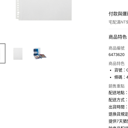
付款與運
宅配滿NT$
付款方式
商品特色
信用卡一
商品編號
6473620
Apple Pay
商品特色
街口支付
貨號：C
條碼：47
悠遊付
銷售重點
ATM付款
配送地點
配送方式：
出貨時間：
運送方式
退換貨規
下單前請
提供7天
每筆NT$1