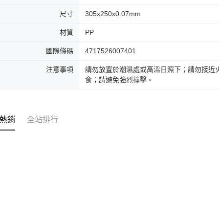
尺寸
305x250x0.07mm
材質
PP
國際條碼
4717526007401
注意事項
請勿放置於潮濕處或高溫日照下；請勿接近
食；請避免強烈撞擊。
熱銷
全站排行