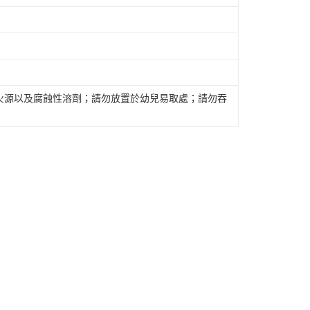
火源以及腐蝕性溶劑；請勿放置於幼兒易取處；請勿吞