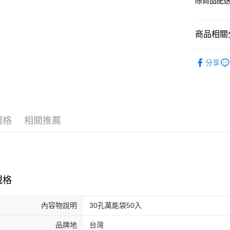
除商品配
商品相關分
FLYING 
分享
規格
相關推薦
規格
內容物說明
30孔萬能袋50入
品牌地
台灣