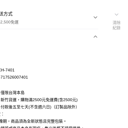
送方式
2,500免運
清除
紀錄
次付款
H-7401
17526007401
：僅限台灣本島
新竹貨運，購物滿2500元免運費(含2500元)
付款後五至七天(不含週六日)（訂製品除外）
定：
先詢問庫存
猶豫期，商品須為全新狀態且完整包裝。
30，滿NT$2,500(含以上)免運費