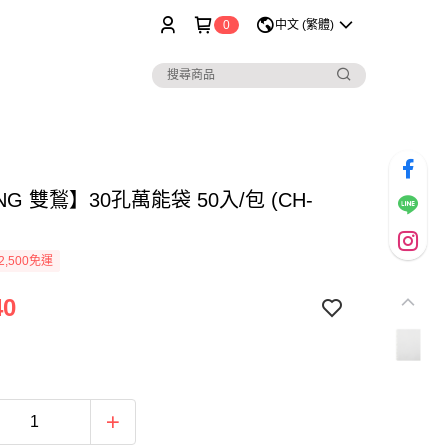
0
中文 (繁體)
ING 雙鶖】30孔萬能袋 50入/包 (CH-
2,500免運
40