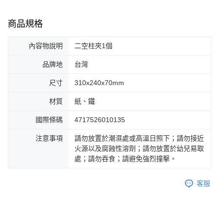
商品規格
內容物說明
二空柱夾1個
品牌地
台灣
尺寸
310x240x70mm
材質
紙、鐵
國際條碼
4717526010135
注意事項
請勿放置於潮濕處或高溫日照下；請勿接近
火源以及腐蝕性溶劑；請勿放置於幼兒易取
處；請勿吞食；請避免強烈撞擊。
客服