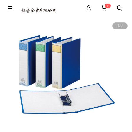
0
1
/
2