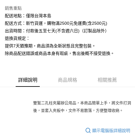
銷售重點
運送方式
配送地點：僅限台灣本島
下單前請先詢問庫存
配送方式：新竹貨運，購物滿2500元免運費(含2500元)
每筆NT$130，滿NT$2,500(含以上)免運費
出貨時間：付款後五至七天(不含週六日)（訂製品除外）
退換貨規定：
提供7天猶豫期，商品須為全新狀態且完整包裝。
除商品配送錯誤或商品本身有瑕疵，售出後概不接受退換。
詳細說明
商品規格
相關推薦
雙鶖二孔柱夾屬辦公用品，本商品簡單上手，將文件打洞
後，並套入夾板中，文件不易散落，方便整理收納。
顯示電腦版詳細說明