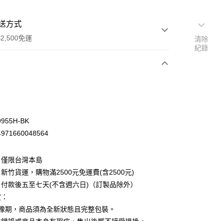
送方式
2,500免運
清除
紀錄
次付款
955H-BK
71660048564
：僅限台灣本島
新竹貨運，購物滿2500元免運費(含2500元)
付款後五至七天(不含週六日)（訂製品除外）
定：
先詢問庫存
猶豫期，商品須為全新狀態且完整包裝。
30，滿NT$2,500(含以上)免運費