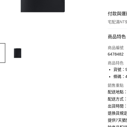
付款與運
宅配滿NT$
付款方式
商品特色
信用卡一
商品編號
6478482
Apple Pay
商品特色
街口支付
貨號：9
條碼：49
悠遊付
銷售重點
ATM付款
配送地點
配送方式：
出貨時間：
運送方式
退換貨規
下單前請
提供7天
每筆NT$1