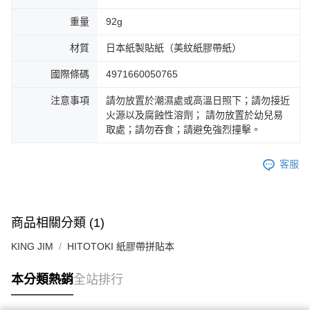
重量
92g
材質
日本紙製貼紙（美紋紙膠帶紙）
國際條碼
4971660050765
注意事項
請勿放置於潮濕處或高溫日照下；請勿接近
火源以及腐蝕性溶劑； 請勿放置於幼兒易
取處；請勿吞食；請避免強烈撞擊。
客服
商品相關分類 (1)
KING JIM
HITOTOKI 紙膠帶拼貼本
本分類熱銷
全站排行