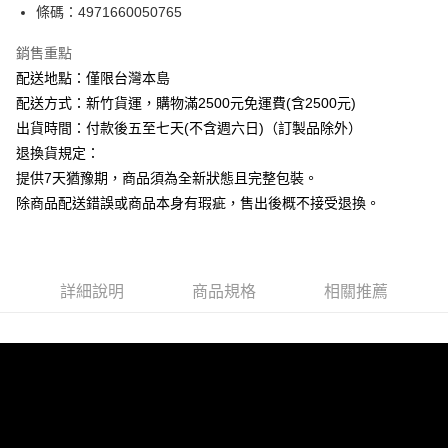
條碼：4971660050765
ATM付款
銷售重點
運送方式
配送地點：僅限台灣本島
下單前請先詢問庫存
配送方式：新竹貨運，購物滿2500元免運費(含2500元)
每筆NT$130，滿NT$2,500(含以上)免運費
出貨時間：付款後五至七天(不含週六日)（訂製品除外）
退換貨規定：
提供7天猶豫期，商品須為全新狀態且完整包裝。
除商品配送錯誤或商品本身有瑕疵，售出後概不接受退換。
詳細說明
商品規格
相關推薦