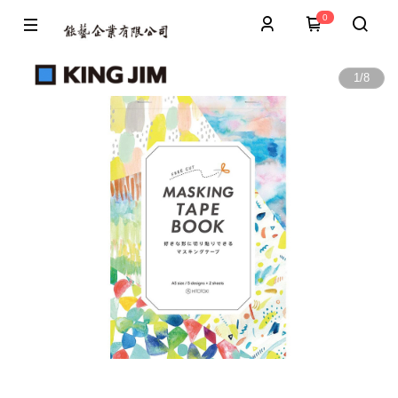
0
1
/
8