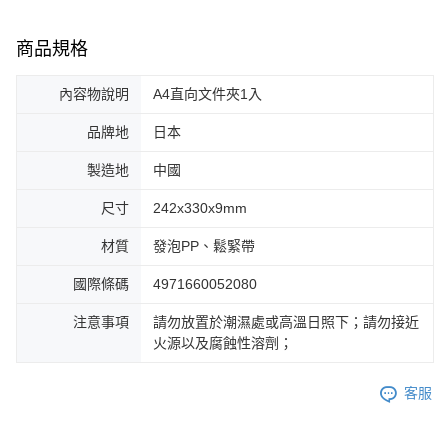
商品規格
內容物說明
A4直向文件夾1入
品牌地
日本
製造地
中國
尺寸
242x330x9mm
材質
發泡PP、鬆緊帶
國際條碼
4971660052080
注意事項
請勿放置於潮濕處或高溫日照下；請勿接近
火源以及腐蝕性溶劑；
客服