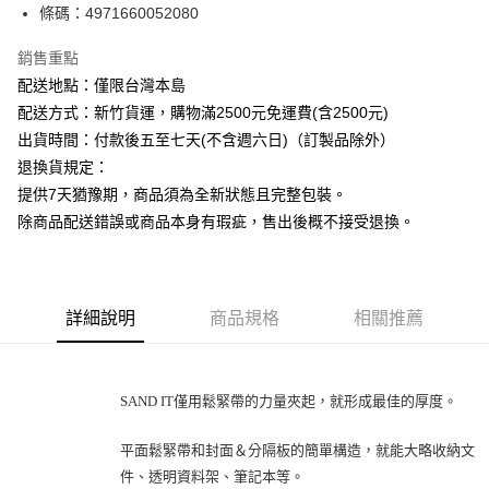
條碼：4971660052080
ATM付款
銷售重點
運送方式
配送地點：僅限台灣本島
下單前請先詢問庫存
配送方式：新竹貨運，購物滿2500元免運費(含2500元)
每筆NT$130，滿NT$2,500(含以上)免運費
出貨時間：付款後五至七天(不含週六日)（訂製品除外）
退換貨規定：
提供7天猶豫期，商品須為全新狀態且完整包裝。
除商品配送錯誤或商品本身有瑕疵，售出後概不接受退換。
詳細說明
商品規格
相關推薦
SAND IT僅用鬆緊帶的力量夾起，就形成最佳的厚度。
平面鬆緊帶和封面＆分隔板的簡單構造，就能大略收納文
件、透明資料架、筆記本等。