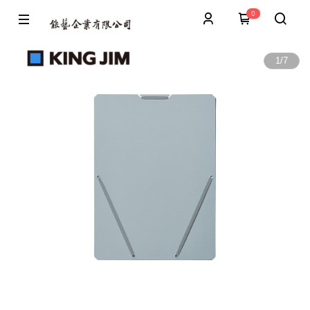
0
1
/
7