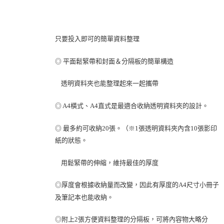
只要投入即可的簡單資料整理
◎
平面鬆緊帶和封面＆分隔板的簡單構造
透明資料夾也能整理起來一起攜帶
◎ A4橫式、A4直式是最適合收納透明資料夾的設計。
◎ 最多約可收納20張。（※1張透明資料夾內含10張影印
紙的狀態。
用鬆緊帶的伸縮，維持最佳的厚度
◎厚度會根據收納量而改變，因此有厚度的A4尺寸小冊子
及筆記本也能收納。
◎
附上2張方便資料整理的分隔板，
可將內容物大略分