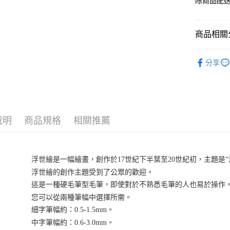
除商品配
商品相關分
KURETA
分享
說明
商品規格
相關推薦
浮世繪是一幅繪畫，創作於17世紀下半葉至20世紀初，主題是
浮世繪的創作主題受到了公眾的歡迎。
這是一種硬毛筆型毛筆，即使對於不熟悉毛筆的人也易於操作
您可以從兩種筆幅中選擇所需。
細字筆幅約：0.5-1.5mm。
中字筆幅約：0.6-3.0mm。