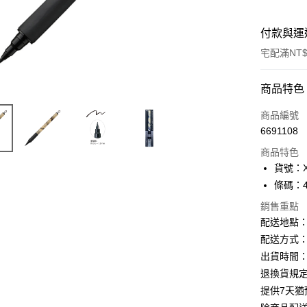
付款與運
宅配滿NT$
付款方式
商品特色
信用卡一
商品編號
6691108
Apple Pay
商品特色
街口支付
貨號：X
條碼：49
悠遊付
銷售重點
ATM付款
配送地點
配送方式：
出貨時間：
運送方式
退換貨規
下單前請
提供7天
每筆NT$1