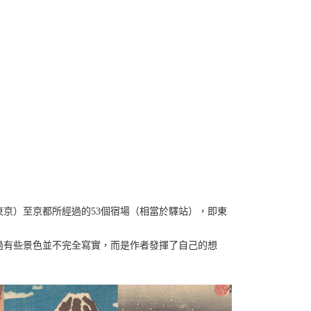
。
京）至京都所經過的53個宿場（相當於驛站），即東
過有些景色並不完全寫實，而是作者發揮了自己的想