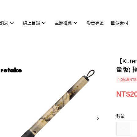
消息
線上目錄
主題推薦
影音專區
圖像素材
【Kur
量版) 
宅配滿NT$
NT$2
數量