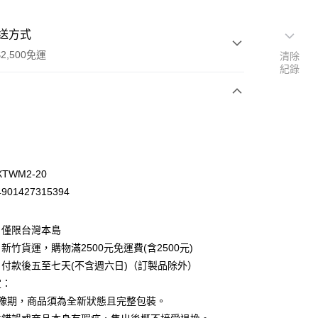
送方式
2,500免運
清除
紀錄
次付款
TWM2-20
01427315394
：僅限台灣本島
新竹貨運，購物滿2500元免運費(含2500元)
付款後五至七天(不含週六日)（訂製品除外）
定：
先詢問庫存
猶豫期，商品須為全新狀態且完整包裝。
30，滿NT$2,500(含以上)免運費