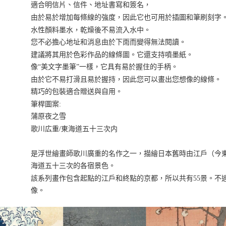
適合明信片、信件、地址書寫和簽名，
由於易於增加每條線的強度，因此它也可用於插圖和筆刷刻字
水性顏料墨水，乾燥後不易流入水中。
您不必擔心地址和消息由於下雨而變得無法閱讀。
建議將其用於色彩作品的線條圖。它還支持噴墨紙。
像“美文字墨筆”一樣，它具有易於握住的手柄。
由於它不易打滑且易於握持，因此您可以畫出您想像的線條。
精巧的包裝適合贈送與自用。
筆桿圖案:
蒲原夜之雪
歌川広重/東海道五十三次内
是浮世繪畫師歌川廣重的名作之一，描繪日本舊時由江戶（今東
海道五十三次的各宿景色。
該系列畫作包含起點的江戶和終點的京都，所以共有55景。不
像。