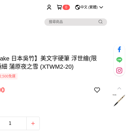
0
中文 (繁體)
etake 日本吳竹】美文字硬筆 浮世繪(限
極細 蒲原夜之雪 (XTWM2-20)
2,500免運
00