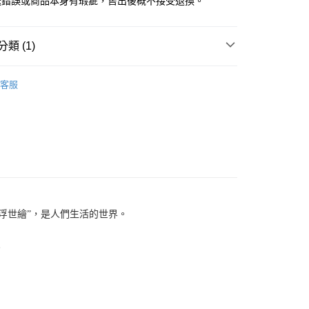
送錯誤或商品本身有瑕疵，售出後概不接受退換。
類 (1)
KE 日本吳竹
墨筆_硬筆
客服
“浮世繪”，是人們生活的世界。
。