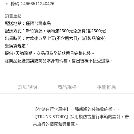
條碼：4966511240426
ATM付款
銷售重點
運送方式
配送地點：僅限台灣本島
下單前請先詢問庫存
配送方式：新竹貨運，購物滿2500元免運費(含2500元)
每筆NT$130，滿NT$2,500(含以上)免運費
出貨時間：付款後五至七天(不含週六日)（訂製品除外）
退換貨規定：
提供7天猶豫期，商品須為全新狀態且完整包裝。
除商品配送錯誤或商品本身有瑕疵，售出後概不接受退換。
詳細說明
商品規格
相關推薦
【存儲在行李箱中】一種新穎的裝飾收納術．．．
【TRUNK STORY】採用模仿古董行李箱的設計，帶
來旅行的情感和興奮感。