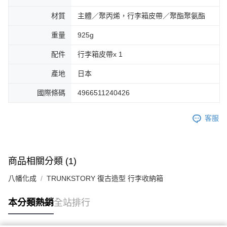
材質
主體／聚丙烯，行李箱皮帶／聚酯聚氨酯
重量
925g
配件
行李箱皮帶x 1
產地
日本
國際條碼
4966511240426
客服
商品相關分類 (1)
八幡化成
TRUNKSTORY 復古造型 行李收納箱
本分類熱銷
全站排行