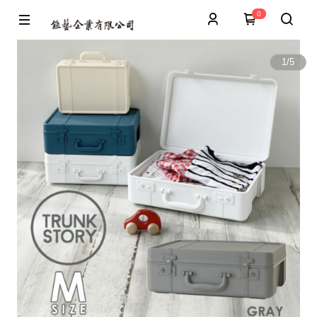
0
1
/
5