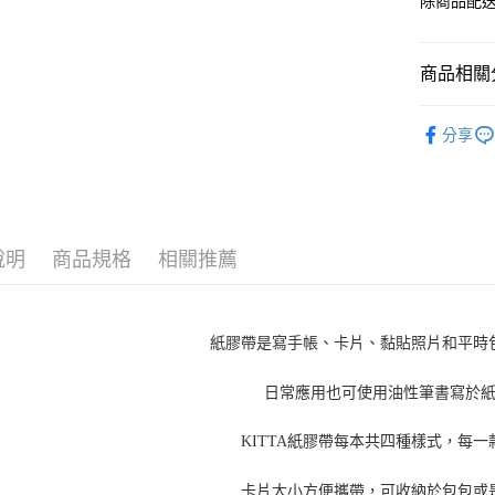
除商品配
商品相關分
KING JIM
分享
說明
商品規格
相關推薦
紙膠帶是寫手帳、卡片、黏貼照片和平時
日常應用也可使用油性筆書寫於
KITTA紙膠帶每本共四種樣式，每
卡片大小方便攜帶，可收納於包包或