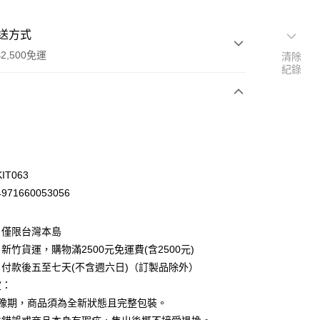
送方式
2,500免運
清除
紀錄
次付款
IT063
71660053056
：僅限台灣本島
新竹貨運，購物滿2500元免運費(含2500元)
付款後五至七天(不含週六日)（訂製品除外）
定：
先詢問庫存
猶豫期，商品須為全新狀態且完整包裝。
30，滿NT$2,500(含以上)免運費