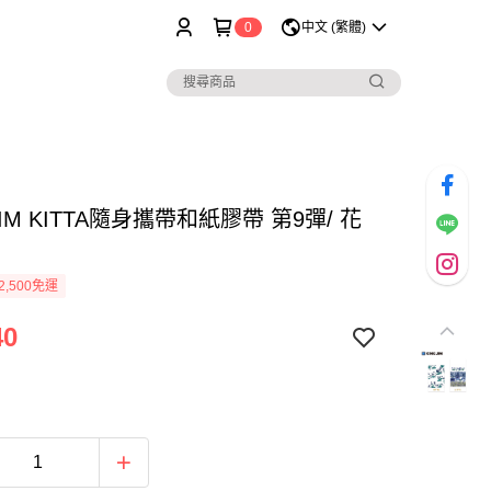
0
中文 (繁體)
 JIM KITTA隨身攜帶和紙膠帶 第9彈/ 花
2,500免運
40