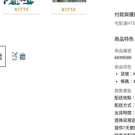
付款與運
宅配滿NT$
付款方式
商品特色
信用卡一
商品編號
6699588
Apple Pay
商品特色
街口支付
貨號：K
條碼：49
悠遊付
銷售重點
ATM付款
配送地點
配送方式：
出貨時間：
運送方式
退換貨規
下單前請
提供7天
每筆NT$1