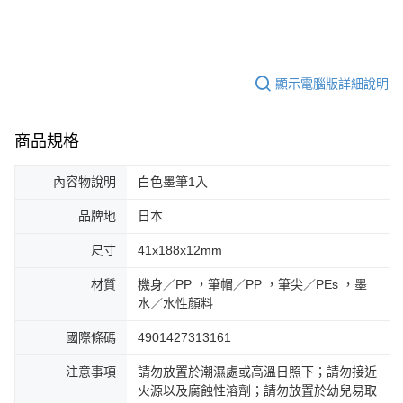
顯示電腦版詳細說明
商品規格
內容物說明
白色墨筆1入
品牌地
日本
尺寸
41x188x12mm
材質
機身／PP ，筆帽／PP ，筆尖／PEs ，墨
水／水性顏料
國際條碼
4901427313161
注意事項
請勿放置於潮濕處或高溫日照下；請勿接近
火源以及腐蝕性溶劑；請勿放置於幼兒易取