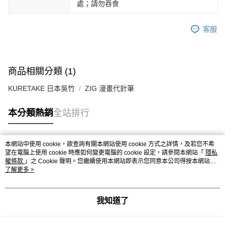
處；請勿吞食
客服
商品相關分類 (1)
KURETAKE 日本吳竹
ZIG 漫畫代針筆
本分類熱銷
全站排行
本網站中使用 cookie，欲查詢有關本網站使用 cookie 方式之詳情，及若您不希
熱門標籤
望在電腦上使用 cookie 時應如何變更電腦的 cookie 設定，請參閱本網站「
隱私
權條款
」之 Cookie 聲明。您繼續使用本網站即表示您同意本公司得按本網站使
用條款之 Cookie 聲明使用 cookie。
了解更多 >
我知道了