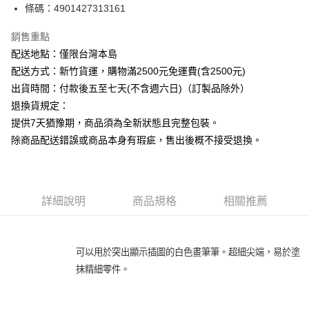
條碼：4901427313161
ATM付款
銷售重點
運送方式
配送地點：僅限台灣本島
下單前請先詢問庫存
配送方式：新竹貨運，購物滿2500元免運費(含2500元)
每筆NT$130，滿NT$2,500(含以上)免運費
出貨時間：付款後五至七天(不含週六日)（訂製品除外）
退換貨規定：
提供7天猶豫期，商品須為全新狀態且完整包裝。
除商品配送錯誤或商品本身有瑕疵，售出後概不接受退換。
詳細說明
商品規格
相關推薦
可以用於突出顯示插圖的白色畫筆筆。超細尖端，易於塗
抹精細零件。