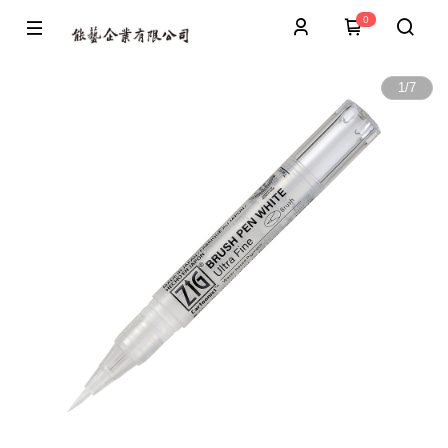
0
1
/
7