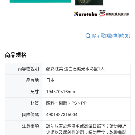
顯示電腦版詳細說明
商品規格
內容物說明
顏彩耽美 蛋白石偏光水彩盤1入
品牌地
日本
尺寸
194×70×16mm
材質
顏料、樹脂、PS、PP
國際條碼
4901427315004
注意事項
請勿放置於潮濕處或高溫日照下；請勿接近
火源以及腐蝕性溶劑；請勿吞食；乾燥龜裂