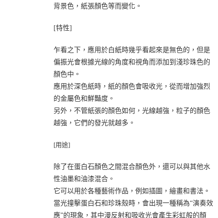
背景色，紙張顏色等而變化。
[特性]
乍看之下，應用於白紙時幾乎看起來是無色的，但是
偏振光會根據光線的角度和視角而添加到淺珍珠色的
顏色中。
應用於深色紙時，紙的顏色會吸收光，從而增加強烈
的金屬色和鮮豔度。
另外，不管紙張的顏色如何，光線越強，粒子的顏色
越強，它們的發光就越多。
[用途]
除了在蛋白石顏色之間混合顏色外，還可以與其他水
性油墨和油漆混合。
它可以用於各種藝術作品，例如插圖，繪畫和書法。
當光撞擊蛋白石和珍珠殼時，會出現一種稱為“演奏效
應”的現象，其中漫反射和吸收光會產生彩虹般的顏