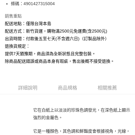
條碼：4901427315004
ATM付款
銷售重點
運送方式
配送地點：僅限台灣本島
下單前請先詢問庫存
配送方式：新竹貨運，購物滿2500元免運費(含2500元)
每筆NT$130，滿NT$2,500(含以上)免運費
出貨時間：付款後五至七天(不含週六日)（訂製品除外）
退換貨規定：
提供7天猶豫期，商品須為全新狀態且完整包裝。
除商品配送錯誤或商品本身有瑕疵，售出後概不接受退換。
詳細說明
商品規格
相關推薦
它在白紙上以淡淡的珍珠色調發光，在深色紙上顯示
強烈的金屬色。
它是一種顏色，其色調和鮮豔度會根據視角，光線，