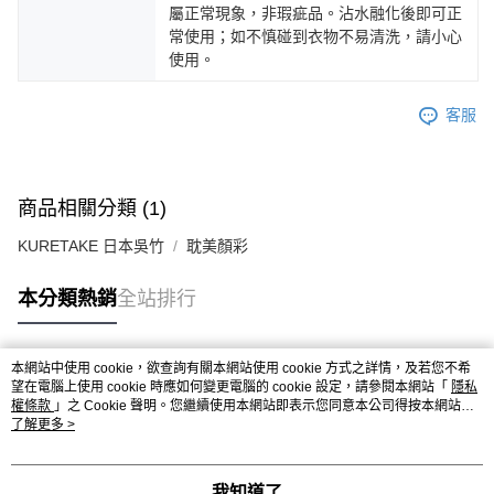
屬正常現象，非瑕疵品。沾水融化後即可正
常使用；如不慎碰到衣物不易清洗，請小心
使用。
客服
商品相關分類 (1)
KURETAKE 日本吳竹
耽美顏彩
本分類熱銷
全站排行
本網站中使用 cookie，欲查詢有關本網站使用 cookie 方式之詳情，及若您不希
熱門標籤
望在電腦上使用 cookie 時應如何變更電腦的 cookie 設定，請參閱本網站「
隱私
權條款
」之 Cookie 聲明。您繼續使用本網站即表示您同意本公司得按本網站使
用條款之 Cookie 聲明使用 cookie。
了解更多 >
我知道了