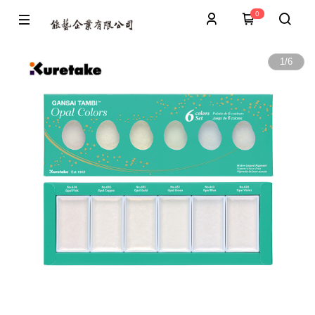
0
1
/
6