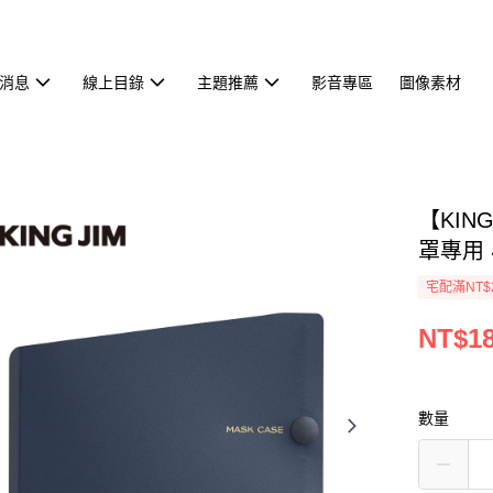
消息
線上目錄
主題推薦
影音專區
圖像素材
【KIN
罩專用 小
宅配滿NT$
NT$1
數量