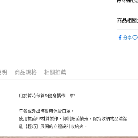
除商品配
商品相關分
KING JIM
分享
說明
商品規格
相關推薦
用於暫時保管&隨身攜帶口罩!
午餐或外出時暫時保管口罩。
使用抗菌PP材質製作，抑制細菌繁殖，保持收納物品清潔。
能【輕巧】展開的立體設計收納夾。