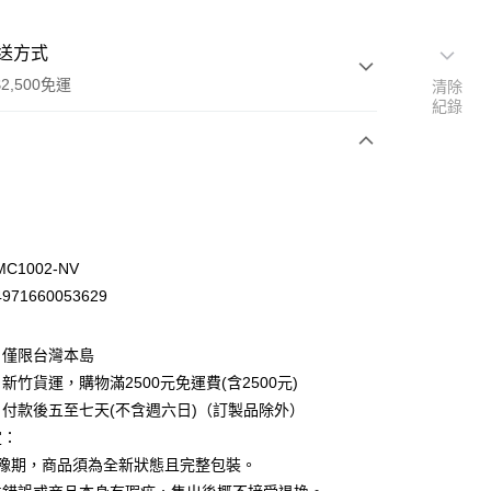
送方式
2,500免運
清除
紀錄
次付款
C1002-NV
71660053629
：僅限台灣本島
新竹貨運，購物滿2500元免運費(含2500元)
付款後五至七天(不含週六日)（訂製品除外）
定：
先詢問庫存
猶豫期，商品須為全新狀態且完整包裝。
30，滿NT$2,500(含以上)免運費