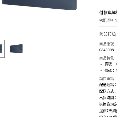
付款與運
宅配滿NT$
付款方式
商品特色
信用卡一
商品編號
6845008
Apple Pay
商品特色
街口支付
貨號：M
條碼：49
悠遊付
銷售重點
ATM付款
配送地點
配送方式：
出貨時間：
運送方式
退換貨規
下單前請
提供7天
每筆NT$1