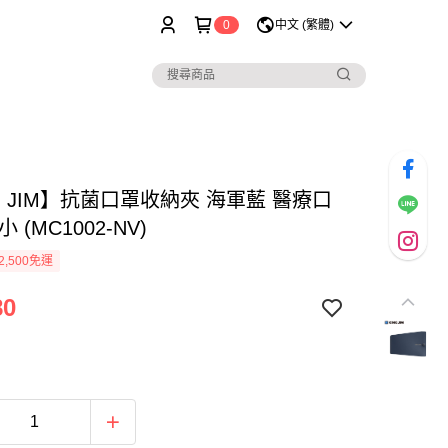
0
中文 (繁體)
G JIM】抗菌口罩收納夾 海軍藍 醫療口
 (MC1002-NV)
2,500免運
80