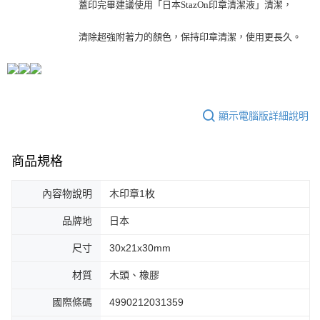
蓋印完畢建議使用「日本StazOn印章清潔液」清潔，
清除超強附著力的顏色，保持印章清潔，使用更長久。
顯示電腦版詳細說明
商品規格
內容物說明
木印章1枚
品牌地
日本
尺寸
30x21x30mm
材質
木頭、橡膠
國際條碼
4990212031359