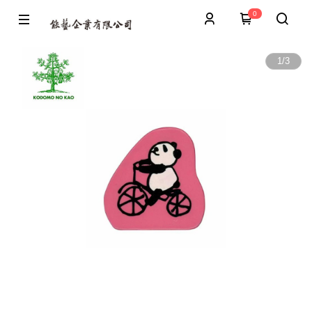
0
1
/
3