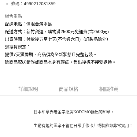
條碼：4990212031359
ATM付款
銷售重點
運送方式
配送地點：僅限台灣本島
下單前請先詢問庫存
配送方式：新竹貨運，購物滿2500元免運費(含2500元)
每筆NT$130，滿NT$2,500(含以上)免運費
出貨時間：付款後五至七天(不含週六日)（訂製品除外）
退換貨規定：
提供7天猶豫期，商品須為全新狀態且完整包裝。
除商品配送錯誤或商品本身有瑕疵，售出後概不接受退換。
詳細說明
商品規格
相關推薦
日本印章界老金字招牌KODOMO推出的印章，
生動有趣的圖案不管在日常手作卡片或裝飾都非常實用！