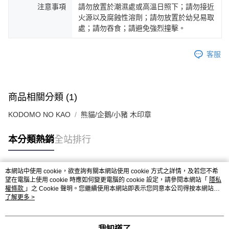
注意事項
請勿放置於潮濕處或高溫日照下；請勿接近
火源以及腐蝕性溶劑；請勿放置於幼兒易取
處；請勿吞食；請避免強烈撞擊。
客服
商品相關分類 (1)
KODOMO NO KAO
熊貓/企鵝/小豬 木印章
本分類熱銷
全站排行
本網站中使用 cookie，欲查詢有關本網站使用 cookie 方式之詳情，及若您不希
熱門標籤
望在電腦上使用 cookie 時應如何變更電腦的 cookie 設定，請參閱本網站「
隱私
權條款
」之 Cookie 聲明。您繼續使用本網站即表示您同意本公司得按本網站使
用條款之 Cookie 聲明使用 cookie。
了解更多 >
我知道了