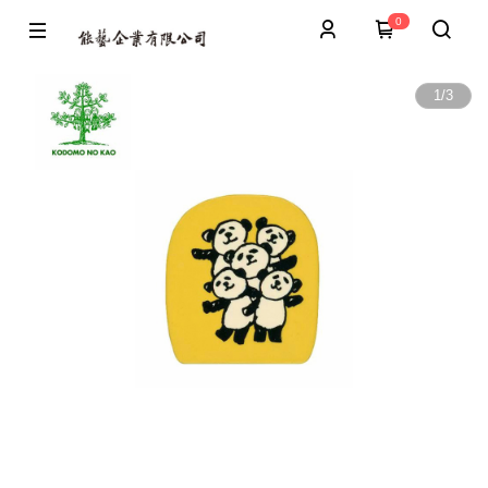
0
1
/
3