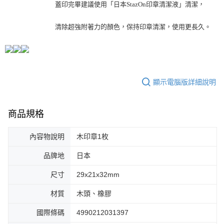
蓋印完畢建議使用「日本StazOn印章清潔液」清潔，
清除超強附著力的顏色，保持印章清潔，使用更長久。
顯示電腦版詳細說明
商品規格
內容物說明
木印章1枚
品牌地
日本
尺寸
29x21x32mm
材質
木頭、橡膠
國際條碼
4990212031397