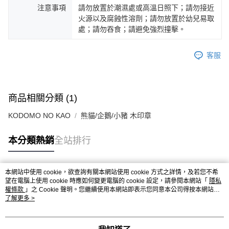
注意事項
請勿放置於潮濕處或高溫日照下；請勿接近
火源以及腐蝕性溶劑；請勿放置於幼兒易取
處；請勿吞食；請避免強烈撞擊。
客服
商品相關分類 (1)
KODOMO NO KAO
熊貓/企鵝/小豬 木印章
本分類熱銷
全站排行
本網站中使用 cookie，欲查詢有關本網站使用 cookie 方式之詳情，及若您不希
熱門標籤
望在電腦上使用 cookie 時應如何變更電腦的 cookie 設定，請參閱本網站「
隱私
權條款
」之 Cookie 聲明。您繼續使用本網站即表示您同意本公司得按本網站使
用條款之 Cookie 聲明使用 cookie。
了解更多 >