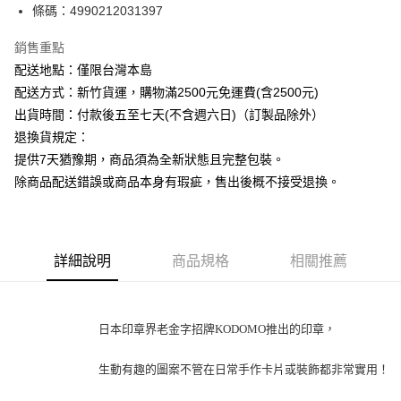
條碼：4990212031397
ATM付款
銷售重點
運送方式
配送地點：僅限台灣本島
下單前請先詢問庫存
配送方式：新竹貨運，購物滿2500元免運費(含2500元)
每筆NT$130，滿NT$2,500(含以上)免運費
出貨時間：付款後五至七天(不含週六日)（訂製品除外）
退換貨規定：
提供7天猶豫期，商品須為全新狀態且完整包裝。
除商品配送錯誤或商品本身有瑕疵，售出後概不接受退換。
詳細說明
商品規格
相關推薦
日本印章界老金字招牌KODOMO推出的印章，
生動有趣的圖案不管在日常手作卡片或裝飾都非常實用！