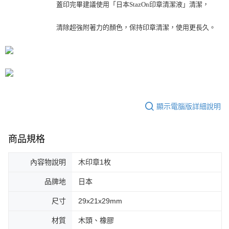
蓋印完畢建議使用「日本StazOn印章清潔液」清潔，
清除超強附著力的顏色，保持印章清潔，使用更長久。
顯示電腦版詳細說明
商品規格
內容物說明
木印章1枚
品牌地
日本
尺寸
29x21x29mm
材質
木頭、橡膠