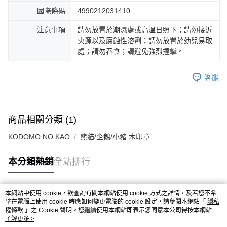
國際條碼
4990212031410
注意事項
請勿放置於潮濕處或高溫日照下；請勿接近
火源以及腐蝕性溶劑；請勿放置於幼兒易取
處；請勿吞食；請避免強烈撞擊。
客服
商品相關分類 (1)
KODOMO NO KAO
熊貓/企鵝/小豬 木印章
本分類熱銷
全站排行
本網站中使用 cookie，欲查詢有關本網站使用 cookie 方式之詳情，及若您不希
熱門標籤
望在電腦上使用 cookie 時應如何變更電腦的 cookie 設定，請參閱本網站「
隱私
權條款
」之 Cookie 聲明。您繼續使用本網站即表示您同意本公司得按本網站使
用條款之 Cookie 聲明使用 cookie。
了解更多 >