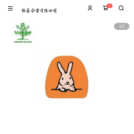
0
1
/
3