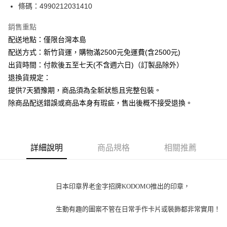
條碼：4990212031410
ATM付款
銷售重點
運送方式
配送地點：僅限台灣本島
下單前請先詢問庫存
配送方式：新竹貨運，購物滿2500元免運費(含2500元)
每筆NT$130，滿NT$2,500(含以上)免運費
出貨時間：付款後五至七天(不含週六日)（訂製品除外）
退換貨規定：
提供7天猶豫期，商品須為全新狀態且完整包裝。
除商品配送錯誤或商品本身有瑕疵，售出後概不接受退換。
詳細說明
商品規格
相關推薦
日本印章界老金字招牌KODOMO推出的印章，
生動有趣的圖案不管在日常手作卡片或裝飾都非常實用！