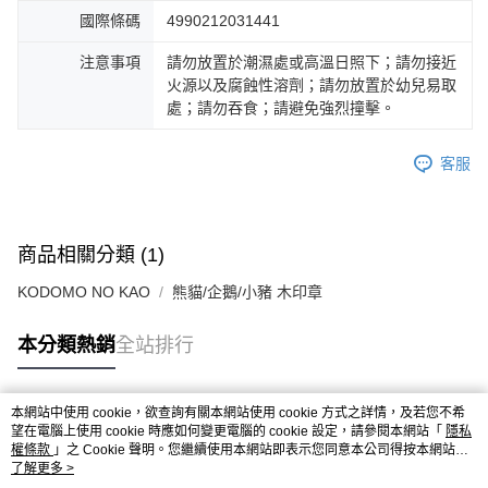
國際條碼
4990212031441
注意事項
請勿放置於潮濕處或高溫日照下；請勿接近
火源以及腐蝕性溶劑；請勿放置於幼兒易取
處；請勿吞食；請避免強烈撞擊。
客服
商品相關分類 (1)
KODOMO NO KAO
熊貓/企鵝/小豬 木印章
本分類熱銷
全站排行
本網站中使用 cookie，欲查詢有關本網站使用 cookie 方式之詳情，及若您不希
熱門標籤
望在電腦上使用 cookie 時應如何變更電腦的 cookie 設定，請參閱本網站「
隱私
權條款
」之 Cookie 聲明。您繼續使用本網站即表示您同意本公司得按本網站使
用條款之 Cookie 聲明使用 cookie。
了解更多 >