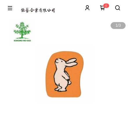
0
1
/
3