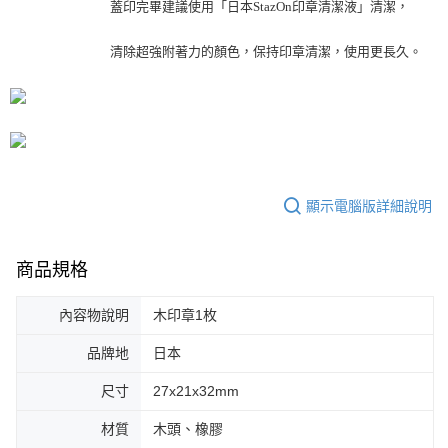
蓋印完畢建議使用「日本StazOn印章清潔液」清潔，
清除超強附著力的顏色，保持印章清潔，使用更長久。
顯示電腦版詳細說明
商品規格
內容物說明
木印章1枚
品牌地
日本
尺寸
27x21x32mm
材質
木頭、橡膠