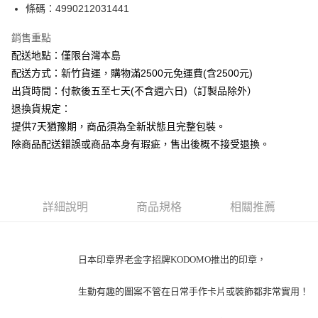
條碼：4990212031441
ATM付款
銷售重點
運送方式
配送地點：僅限台灣本島
下單前請先詢問庫存
配送方式：新竹貨運，購物滿2500元免運費(含2500元)
每筆NT$130，滿NT$2,500(含以上)免運費
出貨時間：付款後五至七天(不含週六日)（訂製品除外）
退換貨規定：
提供7天猶豫期，商品須為全新狀態且完整包裝。
除商品配送錯誤或商品本身有瑕疵，售出後概不接受退換。
詳細說明
商品規格
相關推薦
日本印章界老金字招牌KODOMO推出的印章，
生動有趣的圖案不管在日常手作卡片或裝飾都非常實用！