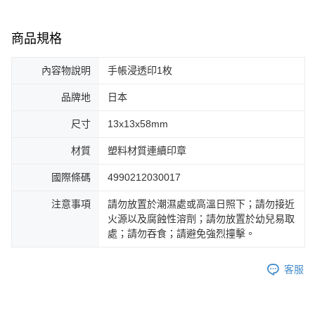
商品規格
內容物說明
手帳浸透印1枚
品牌地
日本
尺寸
13x13x58mm
材質
塑料材質連續印章
國際條碼
4990212030017
注意事項
請勿放置於潮濕處或高溫日照下；請勿接近
火源以及腐蝕性溶劑；請勿放置於幼兒易取
處；請勿吞食；請避免強烈撞擊。
客服