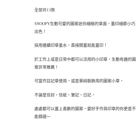
全部共13款
SNOOPY生動可愛的圖案迷你細緻的章面，蓋印細節小巧
出色！
採用連續印章墨水，直接開蓋就能蓋印！
於工作上或是日常中都可以活用的小印章，生動有趣的圖
案非常推薦！
可當作註記章使用，或是單純裝飾用的圖案小章，
不論是信封，信紙，筆記，日記，
處處都可以蓋上喜歡的圖案，愛好手作與印章的你更是不
能錯過～