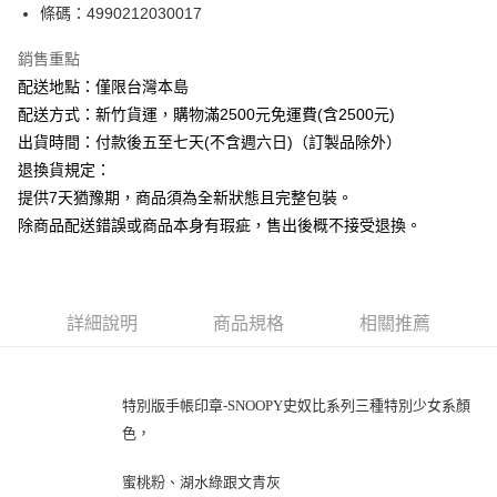
條碼：4990212030017
ATM付款
銷售重點
運送方式
配送地點：僅限台灣本島
下單前請先詢問庫存
配送方式：新竹貨運，購物滿2500元免運費(含2500元)
每筆NT$130，滿NT$2,500(含以上)免運費
出貨時間：付款後五至七天(不含週六日)（訂製品除外）
退換貨規定：
提供7天猶豫期，商品須為全新狀態且完整包裝。
除商品配送錯誤或商品本身有瑕疵，售出後概不接受退換。
詳細說明
商品規格
相關推薦
特別版手帳印章-SNOOPY史奴比系列三種特別少女系顏
色，
蜜桃粉、湖水綠跟文青灰