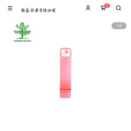
0
1
/
2