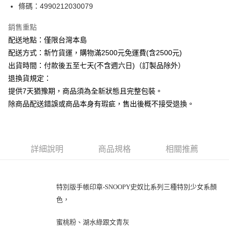
條碼：4990212030079
ATM付款
銷售重點
運送方式
配送地點：僅限台灣本島
下單前請先詢問庫存
配送方式：新竹貨運，購物滿2500元免運費(含2500元)
每筆NT$130，滿NT$2,500(含以上)免運費
出貨時間：付款後五至七天(不含週六日)（訂製品除外）
退換貨規定：
提供7天猶豫期，商品須為全新狀態且完整包裝。
除商品配送錯誤或商品本身有瑕疵，售出後概不接受退換。
詳細說明
商品規格
相關推薦
特別版手帳印章-SNOOPY史奴比系列三種特別少女系顏
色，
蜜桃粉、湖水綠跟文青灰