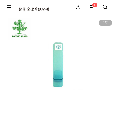
0
1
/
2