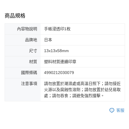
商品規格
內容物說明
手帳浸透印1枚
品牌地
日本
尺寸
13x13x58mm
材質
塑料材質連續印章
國際條碼
4990212030079
注意事項
請勿放置於潮濕處或高溫日照下；請勿接近
火源以及腐蝕性溶劑；請勿放置於幼兒易取
處；請勿吞食；請避免強烈撞擊。
客服