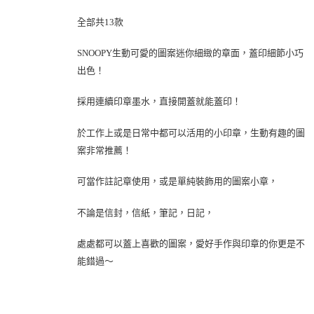
全部共13款
SNOOPY生動可愛的圖案迷你細緻的章面，蓋印細節小巧
出色！
採用連續印章墨水，直接開蓋就能蓋印！
於工作上或是日常中都可以活用的小印章，生動有趣的圖
案非常推薦！
可當作註記章使用，或是單純裝飾用的圖案小章，
不論是信封，信紙，筆記，日記，
處處都可以蓋上喜歡的圖案，愛好手作與印章的你更是不
能錯過～