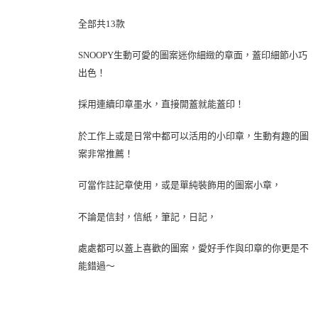
全部共13款
SNOOPY生動可愛的圖案迷你細緻的章面，蓋印細節小巧
出色！
採用連續印章墨水，直接開蓋就能蓋印！
於工作上或是日常中都可以活用的小印章，生動有趣的圖
案非常推薦！
可當作註記章使用，或是單純裝飾用的圖案小章，
不論是信封，信紙，筆記，日記，
處處都可以蓋上喜歡的圖案，愛好手作與印章的你更是不
能錯過～