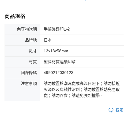
商品規格
內容物說明
手帳浸透印1枚
品牌地
日本
尺寸
13x13x58mm
材質
塑料材質連續印章
國際條碼
4990212030123
注意事項
請勿放置於潮濕處或高溫日照下；請勿接近
火源以及腐蝕性溶劑；請勿放置於幼兒易取
處；請勿吞食；請避免強烈撞擊。
客服