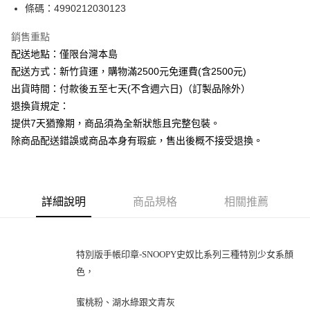
條碼：4990212030123
ATM付款
銷售重點
運送方式
配送地點：僅限台灣本島
下單前請先詢問庫存
配送方式：新竹貨運，購物滿2500元免運費(含2500元)
每筆NT$130，滿NT$2,500(含以上)免運費
出貨時間：付款後五至七天(不含週六日)（訂製品除外）
退換貨規定：
提供7天猶豫期，商品須為全新狀態且完整包裝。
除商品配送錯誤或商品本身有瑕疵，售出後概不接受退換。
詳細說明
商品規格
相關推薦
特別版手帳印章-SNOOPY史奴比系列三種特別少女系顏
色，
蜜桃粉、湖水綠跟文青灰