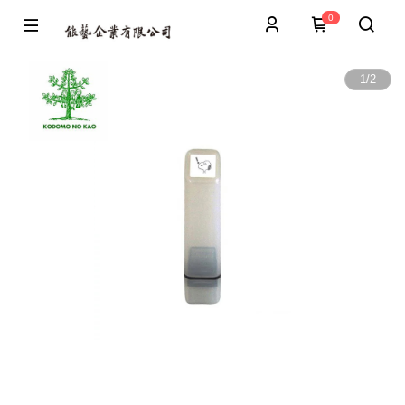
0
1
/
2