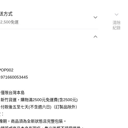
送方式
2,500免運
清除
紀錄
次付款
OP002
71660053445
：僅限台灣本島
新竹貨運，購物滿2500元免運費(含2500元)
付款後五至七天(不含週六日)（訂製品除外）
定：
先詢問庫存
猶豫期，商品須為全新狀態且完整包裝。
30，滿NT$2,500(含以上)免運費