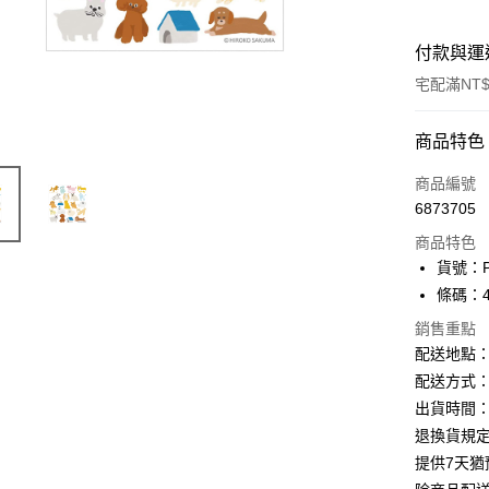
付款與運
宅配滿NT$
付款方式
商品特色
信用卡一
商品編號
6873705
Apple Pay
商品特色
街口支付
貨號：P
條碼：49
悠遊付
銷售重點
ATM付款
配送地點
配送方式：
出貨時間：
運送方式
退換貨規
下單前請
提供7天
每筆NT$1