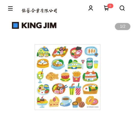
0
1
/
2