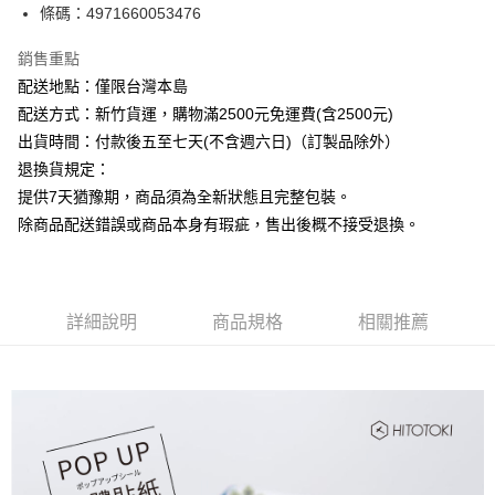
條碼：4971660053476
ATM付款
銷售重點
運送方式
配送地點：僅限台灣本島
下單前請先詢問庫存
配送方式：新竹貨運，購物滿2500元免運費(含2500元)
每筆NT$130，滿NT$2,500(含以上)免運費
出貨時間：付款後五至七天(不含週六日)（訂製品除外）
退換貨規定：
提供7天猶豫期，商品須為全新狀態且完整包裝。
除商品配送錯誤或商品本身有瑕疵，售出後概不接受退換。
詳細說明
商品規格
相關推薦