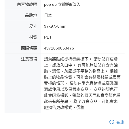
內容物說明
pop up 立體貼紙1入
品牌地
日本
尺寸
97x97x8mm
材質
PET
國際條碼
4971660053476
注意事項
請勿將貼紙從折疊線撕下。 請勿貼在皮膚
上，或放入口中。 有可能無法貼在含有油
脂、濕氣、灰塵或不平整的物品上。 根據
貼上的物品性質，可能會有黏膠殘留或表面
受損的情形。 請勿在陽光直射處或高溫潮
濕處使用以及保管本商品。 商品的顏色可
能會因為攝影、螢幕的原因而和實際顏色看
起來有所差異。 為了改良商品，可能會未
經預告更改樣式、價格。
客服