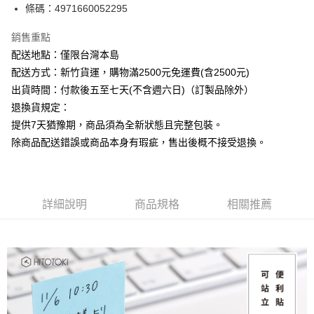
條碼：4971660052295
ATM付款
銷售重點
運送方式
配送地點：僅限台灣本島
下單前請先詢問庫存
配送方式：新竹貨運，購物滿2500元免運費(含2500元)
每筆NT$130，滿NT$2,500(含以上)免運費
出貨時間：付款後五至七天(不含週六日)（訂製品除外）
退換貨規定：
提供7天猶豫期，商品須為全新狀態且完整包裝。
除商品配送錯誤或商品本身有瑕疵，售出後概不接受退換。
詳細說明
商品規格
相關推薦