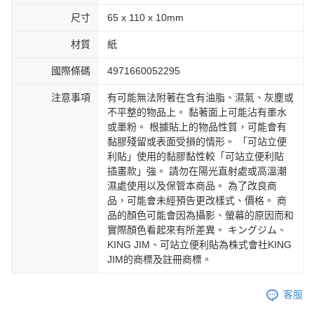
尺寸
65 x 110 x 10mm
材質
紙
國際條碼
4971660052295
注意事項
有可能無法附著在含有油脂、濕氣、灰塵或
不平整的物品上。 黏著面上可能沾有墨水
或墨粉。 根據貼上的物品性質，可能會有
黏膠殘留或表面受損的情形。 「可站立便
利貼」使用的黏膠黏性較「可站立便利貼
插畫款」強。 請勿在陽光直射處或高溫潮
濕處使用以及保管本商品。 為了改良商
品，可能會未經預告更改樣式、價格。 商
品的顏色可能會因為攝影、螢幕的原因而和
實際顏色看起來有所差異。 キングジム、
KING JIM、可站立便利貼為株式會社KING
JIM的商標及註冊商標。
客服