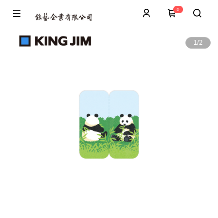
0
1
/
2