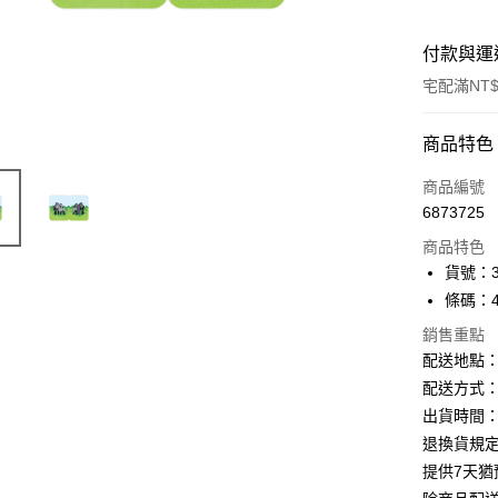
付款與運
宅配滿NT$
付款方式
商品特色
信用卡一
商品編號
6873725
Apple Pay
商品特色
街口支付
貨號：35
條碼：49
悠遊付
銷售重點
ATM付款
配送地點
配送方式：
出貨時間：
運送方式
退換貨規
下單前請
提供7天
每筆NT$1