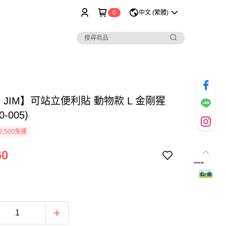
0
中文 (繁體)
G JIM】可站立便利貼 動物款 L 金剛猩
0-005)
2,500免運
60