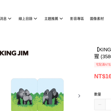
消息
線上目錄
主題推薦
影音專區
圖像素材
【KIN
猩 (358
宅配滿NT$
NT$1
數量