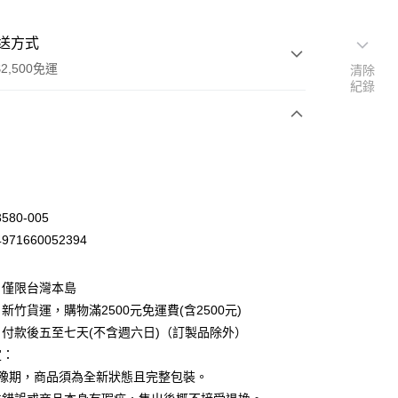
送方式
2,500免運
清除
紀錄
次付款
80-005
71660052394
：僅限台灣本島
新竹貨運，購物滿2500元免運費(含2500元)
付款後五至七天(不含週六日)（訂製品除外）
定：
先詢問庫存
猶豫期，商品須為全新狀態且完整包裝。
30，滿NT$2,500(含以上)免運費