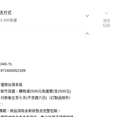
送方式
2,500免運
清除
紀錄
次付款
340-YL
71660052189
：僅限台灣本島
新竹貨運，購物滿2500元免運費(含2500元)
付款後五至七天(不含週六日)（訂製品除外）
定：
先詢問庫存
猶豫期，商品須為全新狀態且完整包裝。
30，滿NT$2,500(含以上)免運費