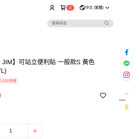
0
中文 (繁體)
G JIM】可站立便利貼 一般款S 黃色
YL)
2,500免運
0