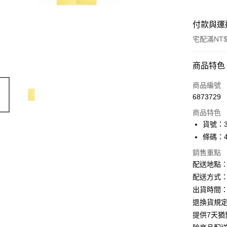
付款與運
宅配滿NT$
付款方式
商品特色
信用卡一
商品編號
6873729
Apple Pay
商品特色
街口支付
貨號：3
條碼：49
悠遊付
銷售重點
ATM付款
配送地點
配送方式：
出貨時間：
運送方式
退換貨規
下單前請
提供7天
每筆NT$1