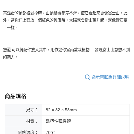
當雞蛋的頂部被剝掉時，山頂變得參差不齊，使它看起來更像富士山。此
外，當你在上面放一個紅色的雞蛋時，太陽就會從山頂升起，就像鑽石富
士一樣。
您還 可以將配件放入其中，用作迷你室內盆栽植物......發現富士山意想不到
的魅力。
顯示電腦版詳細說明
商品規格
尺寸：
82 × 82 × 58mm
材質：
熱塑性彈性體
耐熱溫度：
70℃