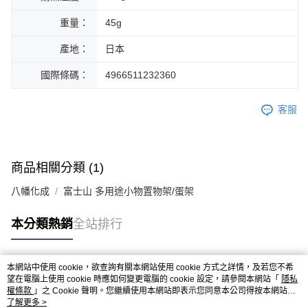
重量：
45g
產地：
日本
國際條碼：
4966511232360
客服
商品相關分類 (1)
八幡化成
富士山 多用途小物置物架/蛋架
本分類熱銷
全站排行
本網站中使用 cookie，欲查詢有關本網站使用 cookie 方式之詳情，及若您不希
熱門標籤
望在電腦上使用 cookie 時應如何變更電腦的 cookie 設定，請參閱本網站「
隱私
權條款
」之 Cookie 聲明。您繼續使用本網站即表示您同意本公司得按本網站使
用條款之 Cookie 聲明使用 cookie。
了解更多 >