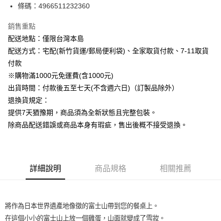
條碼：4966511232360
ATM付款
銷售重點
運送方式
配送地點：僅限台灣本島
下單前請先詢問庫存
配送方式：宅配(新竹貨運/郵局便利袋)、全家取貨付款、7-11取貨
每筆NT$130，滿NT$2,500(含以上)免運費
付款
※購物滿1000元免運費(含1000元)
出貨時間：付款後五至七天(不含週六日)（訂製品除外）
退換貨規定：
提供7天猶豫期，商品須為全新狀態且完整包裝。
除商品配送錯誤或商品本身有瑕疵，售出後概不接受退換。
詳細說明
商品規格
相關推薦
將作為日本世界遺產地像徵的富士山帶到您的餐桌上。
在這個小小的富士山上放一個雞蛋，山面就變成了雪妝。