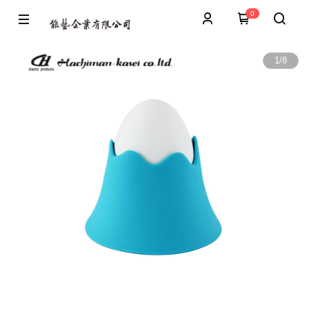
0
1
/
8