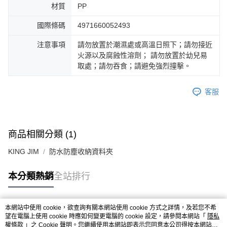
材質
PP
國際條碼
4971660052493
注意事項
請勿放置於潮濕處或高溫日照下；請勿接近
火源以及腐蝕性溶劑； 請勿放置於幼兒易
取處；請勿吞食；請避免強烈撞擊。
客服
商品相關分類 (1)
KING JIM
防水防塵收納資料夾
本分類熱銷
全站排行
本網站中使用 cookie，欲查詢有關本網站使用 cookie 方式之詳情，及若您不希
熱門標籤
望在電腦上使用 cookie 時應如何變更電腦的 cookie 設定，請參閱本網站「
隱私
權條款
」之 Cookie 聲明。您繼續使用本網站即表示您同意本公司得按本網站使