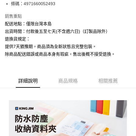
條碼：4971660052493
ATM付款
銷售重點
運送方式
配送地點：僅限台灣本島
下單前請先詢問庫存
出貨時間：付款後五至七天(不含週六日)（訂製品除外）
每筆NT$130，滿NT$2,500(含以上)免運費
退換貨規定：
提供7天猶豫期，商品須為全新狀態且完整包裝。
除商品配送錯誤或商品本身有瑕疵，售出後概不接受退換。
詳細說明
商品規格
相關推薦