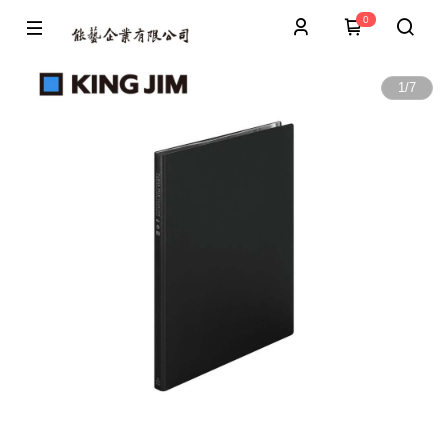
0
1
/
7