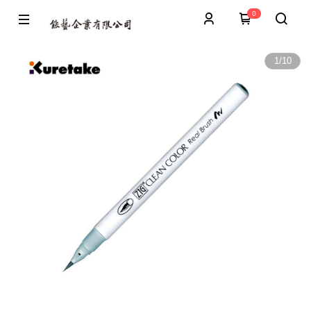
0
1
/
10