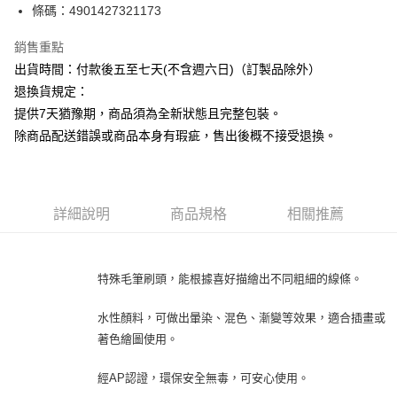
條碼：4901427321173
ATM付款
銷售重點
運送方式
出貨時間：付款後五至七天(不含週六日)（訂製品除外）
下單前請先詢問庫存
退換貨規定：
每筆NT$130，滿NT$2,500(含以上)免運費
提供7天猶豫期，商品須為全新狀態且完整包裝。
除商品配送錯誤或商品本身有瑕疵，售出後概不接受退換。
詳細說明
商品規格
相關推薦
特殊毛筆刷頭，能根據喜好描繪出不同粗細的線條。
水性顏料，可做出暈染、混色、漸變等效果，適合插畫或
著色繪圖使用。
經AP認證，環保安全無毒，可安心使用。