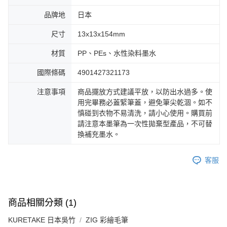
品牌地
日本
尺寸
13x13x154mm
材質
PP、PEs、水性染料墨水
國際條碼
4901427321173
注意事項
商品擺放方式建議平放，以防出水過多。使
用完畢務必蓋緊筆蓋，避免筆尖乾涸。如不
慎碰到衣物不易清洗，請小心使用。購買前
請注意本墨筆為一次性拋棄型產品，不可替
換補充墨水。
客服
商品相關分類 (1)
KURETAKE 日本吳竹
ZIG 彩繪毛筆