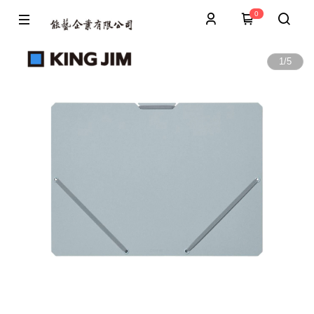
0
1
/
5