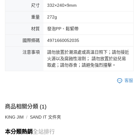
尺寸
332×240×9mm
重量
272g
材質
發泡PP、鬆緊帶
國際條碼
4971660052035
注意事項
請勿放置於潮濕處或高溫日照下；請勿接近
火源以及腐蝕性溶劑； 請勿放置於幼兒易
取處；請勿吞食；請避免強烈撞擊。
客服
商品相關分類 (1)
KING JIM
SAND IT 文件夾
本分類熱銷
全站排行