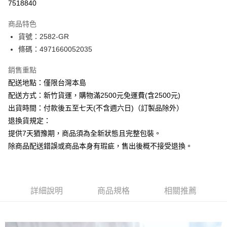
7518840
ATM付款
商品特色
運送方式
貨號：2582-GR
條碼：4971660052035
下單前請先詢問庫存
每筆NT$130，滿NT$2,500(含以上)免運費
銷售重點
配送地點：僅限台灣本島
配送方式：新竹貨運，購物滿2500元免運費(含2500元)
出貨時間：付款後五至七天(不含週六日)（訂製品除外）
退換貨規定：
提供7天猶豫期，商品須為全新狀態且完整包裝。
除商品配送錯誤或商品本身有瑕疵，售出後概不接受退換。
詳細說明
商品規格
相關推薦