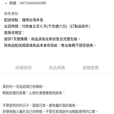
條碼：4971660054985
ATM付款
銷售重點
運送方式
配送地點：僅限台灣本島
下單前請先詢問庫存
出貨時間：付款後五至七天(不含週六日)（訂製品除外）
每筆NT$130，滿NT$2,500(含以上)免運費
退換貨規定：
提供7天猶豫期，商品須為全新狀態且完整包裝。
除商品配送錯誤或商品本身有瑕疵，售出後概不接受退換。
詳細說明
商品規格
相關推薦
美好的一天從認真打扮開始。
輕鬆舒適的穿著，心情也會跟著愉悅起來。
不管是特別的日子，還是日常，都有屬於我的風格。
舒適地融入屬於自己的時間，不管在家或是外出都能使用的口罩。