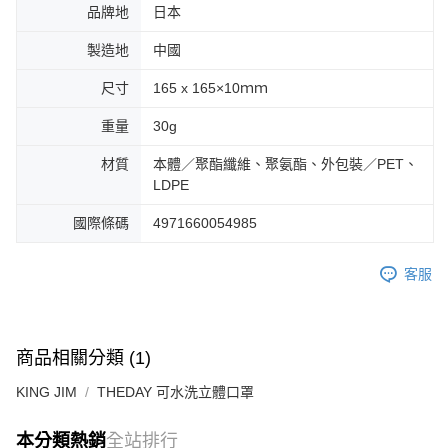
品牌地
日本
製造地
中國
尺寸
165 x 165×10ｍｍ
重量
30g
材質
本體／聚酯纖維、聚氨酯、外包裝／PET、
LDPE
國際條碼
4971660054985
客服
商品相關分類 (1)
KING JIM
THEDAY 可水洗立體口罩
本分類熱銷
全站排行