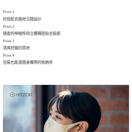
Point.1
好搭配衣服地沉穩設計
Point.2
適度的伸縮性與立體構造貼合臉部
Point.3
清爽舒服的質地
Point.4
包裝也能當隨身攜帶的收納夾