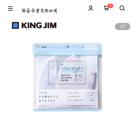
0
1
/
7