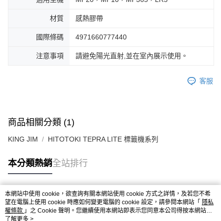
材質
感熱膠帶
國際條碼
4971660777440
注意事項
請避免陽光直射,並在室內展示使用。
客服
商品相關分類 (1)
KING JIM
HITOTOKI TEPRA LITE 標籤機系列
本分類熱銷
全站排行
本網站中使用 cookie，欲查詢有關本網站使用 cookie 方式之詳情，及若您不希
熱門標籤
望在電腦上使用 cookie 時應如何變更電腦的 cookie 設定，請參閱本網站「
隱私
權條款
」之 Cookie 聲明。您繼續使用本網站即表示您同意本公司得按本網站使
用條款之 Cookie 聲明使用 cookie。
了解更多 >