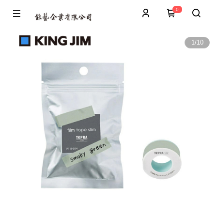
0
1
/
10