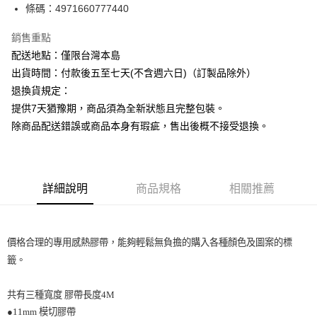
條碼：4971660777440
ATM付款
銷售重點
運送方式
配送地點：僅限台灣本島
下單前請先詢問庫存
出貨時間：付款後五至七天(不含週六日)（訂製品除外）
每筆NT$130，滿NT$2,500(含以上)免運費
退換貨規定：
提供7天猶豫期，商品須為全新狀態且完整包裝。
除商品配送錯誤或商品本身有瑕疵，售出後概不接受退換。
詳細說明
商品規格
相關推薦
價格合理的專用感熱膠帶，能夠輕鬆無負擔的購入各種顏色及圖案的標
籤。
共有三種寬度 膠帶長度4M
●11mm 模切膠帶