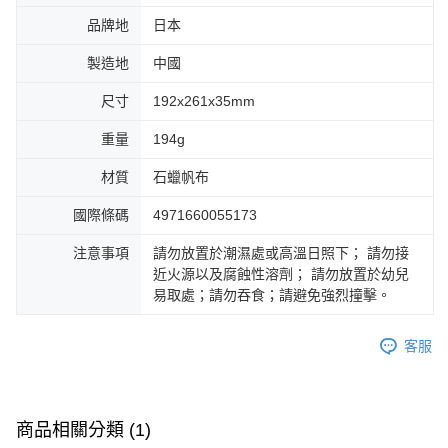
品牌地
日本
製造地
中國
尺寸
192x261x35mm
重量
194g
材質
石蠟帆布
國際條碼
4971660055173
注意事項
請勿放置於潮濕處或高溫日照下； 請勿接
近火源以及腐蝕性溶劑； 請勿放置於幼兒
易取處；請勿吞食；請避免強烈撞擊。
客服
商品相關分類 (1)