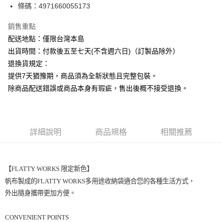
條碼：4971660055173
ATM付款
銷售重點
運送方式
配送地點：僅限台灣本島
下單前請先詢問庫存
出貨時間：付款後五至七天(不含週六日)（訂製品除外）
每筆NT$130，滿NT$2,500(含以上)免運費
退換貨規定：
提供7天猶豫期，商品須為全新狀態且完整包裝。
除商品配送錯誤或商品本身有瑕疵，售出後概不接受退換。
詳細說明
商品規格
相關推薦
【FLATTY WORKS 限定新色】
帆布製成的FLATTY WORKS多用途收納袋適合您的各種生活方式，
外出隨身攜帶更加方便。
CONVENIENT POINTS