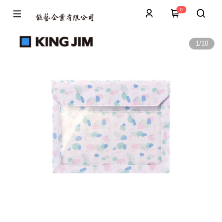
0
1
/
10