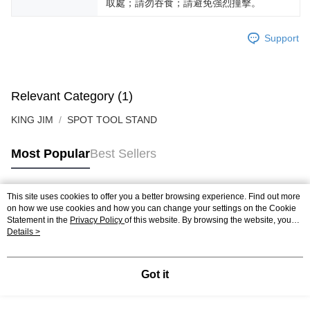
取處；請勿吞食；請避免強烈撞擊。
Support
Relevant Category (1)
KING JIM
SPOT TOOL STAND
Most Popular
Best Sellers
This site uses cookies to offer you a better browsing experience. Find out more
Popular Tags
on how we use cookies and how you can change your settings on the Cookie
Statement in the
Privacy Policy
of this website. By browsing the website, you
agree to our use of cookies as described in our Cookie Statement.
Details >
Got it