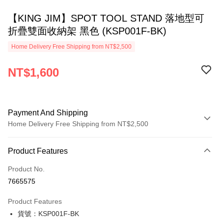
【KING JIM】SPOT TOOL STAND 落地型可
折疊雙面收納架 黑色 (KSP001F-BK)
Home Delivery Free Shipping from NT$2,500
NT$1,600
Payment And Shipping
Home Delivery Free Shipping from NT$2,500
Payment Method
Product Features
Credit Card (Full Payment)
Product No.
Apple Pay
7665575
JKOPAY
Product Features
Easy Wallet
貨號：KSP001F-BK