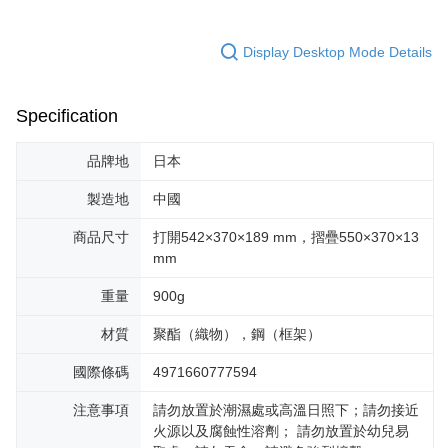
Display Desktop Mode Details
Specification
品牌地
日本
製造地
中國
商品尺寸
打開542×370×189 mm，摺疊550×370×13
mm
重量
900g
材質
聚酯（織物），鋼（框架）
國際條碼
4971660777594
注意事項
請勿放置於潮濕處或高溫日照下；請勿接近
火源以及腐蝕性溶劑； 請勿放置於幼兒易