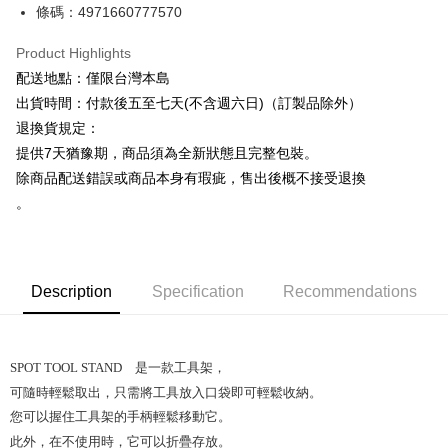
條碼：4971660777570
ATM Transfer
Product Highlights
Shipping Method
配送地點：僅限台灣本島
下單前請先詢問庫存
出貨時間：付款後五至七天(不含週六日)（訂製品除外）
NT$130/order | Free shipping on orders of NT$2,500 or more
退換貨規定：
提供7天猶豫期，商品須為全新狀態且完整包裝。
除商品配送錯誤或商品本身有瑕疵，售出後概不接受退換
。
Description
Specification
Recommendations
SPOT TOOL STAND 是一款工具架，
可隨時輕鬆取出，只需將工具放入口袋即可輕鬆收納。
您可以握住工具架的手柄輕鬆移動它。
此外，在不使用時，它可以折疊存放。