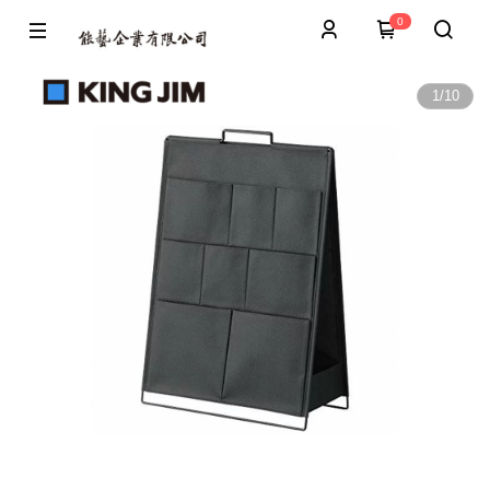
0
1
/
10