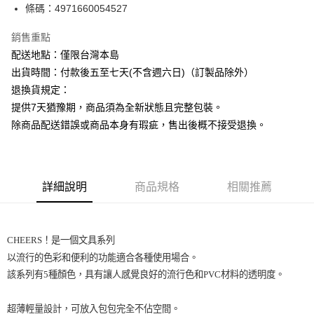
條碼：4971660054527
ATM付款
銷售重點
運送方式
配送地點：僅限台灣本島
下單前請先詢問庫存
出貨時間：付款後五至七天(不含週六日)（訂製品除外）
每筆NT$130，滿NT$2,500(含以上)免運費
退換貨規定：
提供7天猶豫期，商品須為全新狀態且完整包裝。
除商品配送錯誤或商品本身有瑕疵，售出後概不接受退換。
詳細說明
商品規格
相關推薦
CHEERS！是一個文具系列
以流行的色彩和便利的功能適合各種使用場合。
該系列有5種顏色，具有讓人感覺良好的流行色和PVC材料的透明度。
超薄輕量設計，可放入包包完全不佔空間。