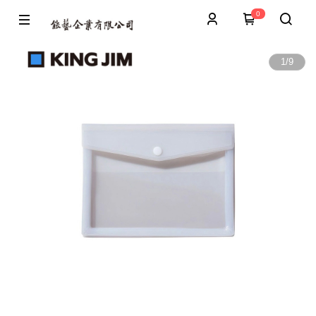
0
1
/
9