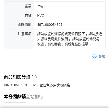
重量
79g
材質
PVC
國際條碼
4971660054527
注意事項
請勿放置於潮濕處或高溫日照下；請勿接近
火源以及腐蝕性溶劑； 請勿放置於幼兒易
取處；請勿吞食；請避免強烈撞擊。
客服
商品相關分類 (1)
KING JIM
CHEERS! 霓虹色多用途收納袋
本分類熱銷
全站排行