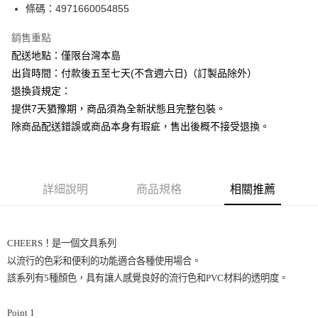
條碼：4971660054855
ATM付款
銷售重點
運送方式
配送地點：僅限台灣本島
下單前請先詢問庫存
出貨時間：付款後五至七天(不含週六日)（訂製品除外）
每筆NT$130，滿NT$2,500(含以上)免運費
退換貨規定：
提供7天猶豫期，商品須為全新狀態且完整包裝。
除商品配送錯誤或商品本身有瑕疵，售出後概不接受退換。
詳細說明
商品規格
相關推薦
CHEERS！是一個文具系列
以流行的色彩和便利的功能適合各種使用場合。
該系列有5種顏色，具有讓人感覺良好的流行色和PVC材料的透明度。
Point 1