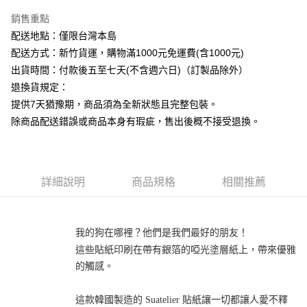
銷售重點
運送方式
配送地點：僅限台灣本島
下單前請先詢問庫存
配送方式：新竹貨運，購物滿1000元免運費(含1000元)
每筆NT$130，滿NT$2,500(含以上)免運費
出貨時間：付款後五至七天(不含週六日)（訂製品除外）
退換貨規定：
提供7天猶豫期，商品須為全新狀態且完整包裝。
除商品配送錯誤或商品本身有瑕疵，售出後概不接受退換。
詳細說明
商品規格
相關推薦
我的狗在哪裡？他們是我們最好的朋友！

這些貼紙印刷在帶有銀箔的啞光塗層紙上，帶來優雅
的觸感。

這款韓國製造的 Suatelier 貼紙讓一切都讓人愛不釋