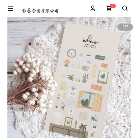
0
1
/
7