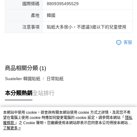
國際條碼
8809395495529
產地
韓國
注意事項
貼紙大多很小，不建議3歲以下的兒童使用
客服
商品相關分類 (1)
Suatelier 韓國貼紙
日常貼紙
本分類熱銷
全站排行
本網站中使用 cookie，欲查詢有關本網站使用 cookie 方式之詳情，及若您不希
熱門標籤
望在電腦上使用 cookie 時應如何變更電腦的 cookie 設定，請參閱本網站「
隱私
權條款
」之 Cookie 聲明。您繼續使用本網站即表示您同意本公司得按本網站使
用條款之 Cookie 聲明使用 cookie。
了解更多 >