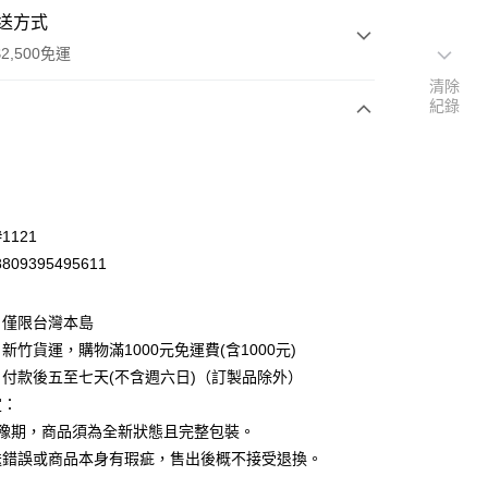
送方式
2,500免運
清除
紀錄
次付款
1121
09395495611
：僅限台灣本島
新竹貨運，購物滿1000元免運費(含1000元)
付款後五至七天(不含週六日)（訂製品除外）
定：
先詢問庫存
猶豫期，商品須為全新狀態且完整包裝。
30，滿NT$2,500(含以上)免運費
送錯誤或商品本身有瑕疵，售出後概不接受退換。