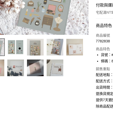
付款與運
宅配滿NT$
付款方式
商品特色
信用卡一
商品編號
7782838
Apple Pay
商品特色
街口支付
貨號：#
條碼：88
悠遊付
銷售重點
ATM付款
配送地點
配送方式：
出貨時間：
運送方式
退換貨規
下單前請
提供7天
每筆NT$1
除商品配