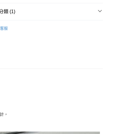
類 (1)
r 韓國貼紙
日常貼紙
客服
計，
