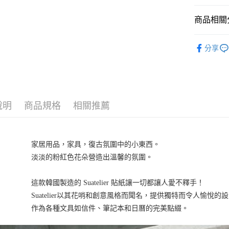
商品相關分
Suatelie
分享
說明
商品規格
相關推薦
家居用品，家具，復古氛圍中的小東西。

淡淡的粉紅色花朵營造出溫馨的氛圍。

這款韓國製造的 Suatelier 貼紙讓一切都讓人愛不釋手！

Suatelier以其花哨和創意風格而聞名，提供獨特而令人愉悅的設
作為各種文具如信件、筆記本和日曆的完美點綴。