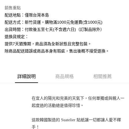
銷售重點
運送方式
配送地點：僅限台灣本島
下單前請先詢問庫存
配送方式：新竹貨運，購物滿1000元免運費(含1000元)
每筆NT$130，滿NT$2,500(含以上)免運費
出貨時間：付款後五至七天(不含週六日)（訂製品除外）
退換貨規定：
提供7天猶豫期，商品須為全新狀態且完整包裝。
除商品配送錯誤或商品本身有瑕疵，售出後概不接受退換。
詳細說明
商品規格
相關推薦
在宜人的陽光和完美的天氣下，任何單獨或與親人一
起度過的活動總是值得珍惜。
這款韓國製造的 Suatelier 貼紙讓一切都讓人愛不釋
手！