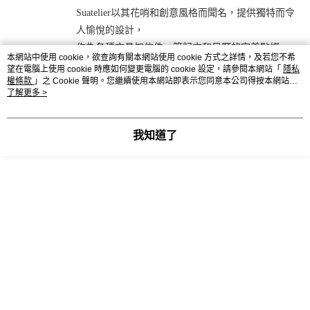
Suatelier以其花哨和創意風格而聞名，提供獨特而令
人愉悅的設計，
作為各種文具如信件、筆記本和日曆的完美點綴。
本網站中使用 cookie，欲查詢有關本網站使用 cookie 方式之詳情，及若您不希
望在電腦上使用 cookie 時應如何變更電腦的 cookie 設定，請參閱本網站「
隱私
權條款
」之 Cookie 聲明。您繼續使用本網站即表示您同意本公司得按本網站使
用條款之 Cookie 聲明使用 cookie。
了解更多 >
我知道了