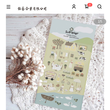
0
1
/
5