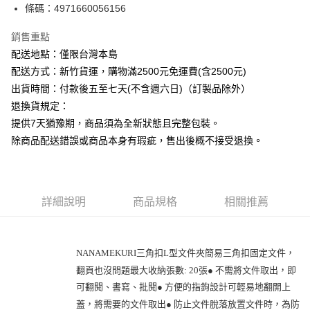
條碼：4971660056156
ATM付款
銷售重點
運送方式
配送地點：僅限台灣本島
下單前請先詢問庫存
配送方式：新竹貨運，購物滿2500元免運費(含2500元)
每筆NT$130，滿NT$2,500(含以上)免運費
出貨時間：付款後五至七天(不含週六日)（訂製品除外）
退換貨規定：
提供7天猶豫期，商品須為全新狀態且完整包裝。
除商品配送錯誤或商品本身有瑕疵，售出後概不接受退換。
詳細說明
商品規格
相關推薦
NANAMEKURI三角扣L型文件夾簡易三角扣固定文件，
翻頁也沒問題最大收納張數: 20張● 不需將文件取出，即
可翻閱、書寫、批閱● 方便的指鉤設計可輕易地翻開上
蓋，將需要的文件取出● 防止文件脫落放置文件時，為防