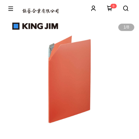
0
1
/
8