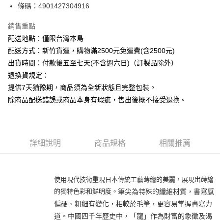
條碼：4901427304916
ATM付款
銷售重點
運送方式
配送地點：僅限台灣本島
下單前請先詢問庫存
配送方式：新竹貨運，購物滿2500元免運費(含2500元)
每筆NT$130，滿NT$2,500(含以上)免運費
出貨時間：付款後五至七天(不含週六日)（訂製品除外）
退換貨規定：
提供7天猶豫期，商品須為全新狀態且完整包裝。
除商品配送錯誤或商品本身有瑕疵，售出後概不接受退換。
詳細說明
商品規格
相關推薦
使用現代技術重現日本傳統工藝蒔繪的美麗，展現岀蒔繪
的獨特色彩和鮮明度。
筆尖為特殊的纖維材質，書寫感
偏硬、粗細有變化，相較於毛筆，更容易掌握書寫力
道。中國四千年歷史中，「龍」作為財富的象徵及渴