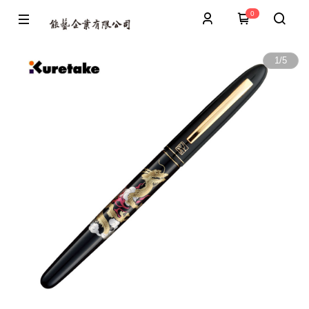
0
1
/
5