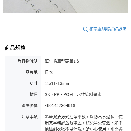
顯示電腦版詳細說明
商品規格
內容物說明
萬年毛筆型硬筆1支
品牌地
日本
尺寸
11x11x135mm
材質
SK、PP、POM、水性染料墨水
國際條碼
4901427304916
注意事項
墨筆擺放方式建議平放，以防出水過多。使
用完畢務必蓋緊筆蓋，避免筆尖乾涸。如不
慎碰到衣物不易清洗，請小心使用。剛開書