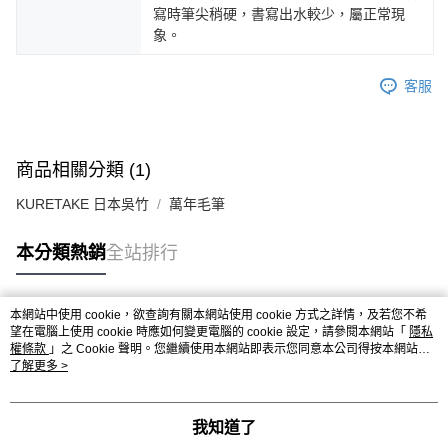
寫時筆尖稍硬，書寫出水較少，屬正常現
象。
客服
商品相關分類 (1)
KURETAKE 日本吳竹
萬年毛筆
本分類熱銷
全站排行
本網站中使用 cookie，欲查詢有關本網站使用 cookie 方式之詳情，及若您不希
熱門標籤
望在電腦上使用 cookie 時應如何變更電腦的 cookie 設定，請參閱本網站「
隱私
權條款
」之 Cookie 聲明。您繼續使用本網站即表示您同意本公司得按本網站使
用條款之 Cookie 聲明使用 cookie。
了解更多 >
我知道了