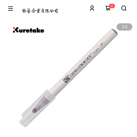
0
1
/
3