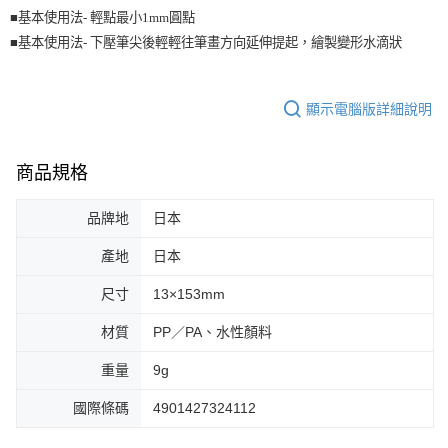
■基本使用法- 輕點最小1mm圓點
■基本使用法- 下壓筆尖後輕輕往筆畫方向延伸提起，繪製變形水滴狀
顯示電腦版詳細說明
商品規格
品牌地
日本
產地
日本
尺寸
13×153mm
材質
PP／PA、水性顏料
重量
9g
國際條碼
4901427324112