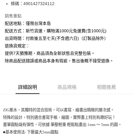
條碼：4901427324112
ATM付款
銷售重點
運送方式
配送地點：僅限台灣本島
下單前請先詢問庫存
配送方式：新竹貨運，購物滿1000元免運費(含1000元)
每筆NT$130，滿NT$2,500(含以上)免運費
出貨時間：付款後五至七天(不含週六日)（訂製品除外）
退換貨規定：
提供7天猶豫期，商品須為全新狀態且完整包裝。
除商品配送錯誤或商品本身有瑕疵，售出後概不接受退換。
詳細說明
商品規格
相關推薦
ZIG墨水，其獨特的混合技術，可以書寫、繪畫出精緻的層次感。
特殊的設計，特別適合書寫手帳、繪圖，實際畫上特別有趣好玩！
畫筆圓點端有彈性，可依據 筆壓輕重 輕鬆點畫出 1mm ～ 5mm 的圓。
■基本使用法- 下壓最大5mm圓點