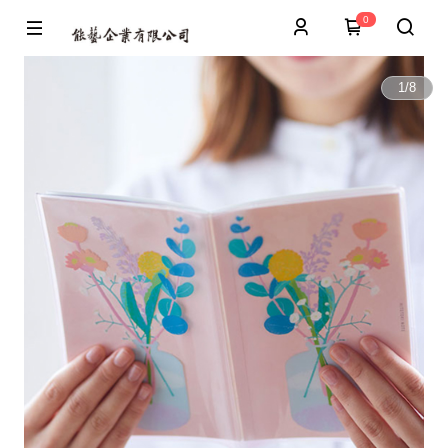
0
1
/
8