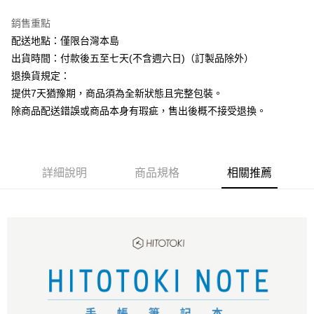
街口支付
銷售重點
悠遊付
配送地點：僅限台灣本島
出貨時間：付款後五至七天(不含週六日)（訂製品除外）
ATM付款
退換貨規定：
提供7天猶豫期，商品須為全新狀態且完整包裝。
運送方式
除商品配送錯誤或商品本身有瑕疵，售出後概不接受退換。
下單前請先詢問庫存
每筆NT$130，滿NT$2,500(含以上)免運費
詳細說明
商品規格
相關推薦