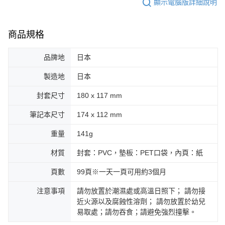
顯示電腦版詳細說明
商品規格
品牌地
日本
製造地
日本
封套尺寸
180 x 117 mm
筆記本尺寸
174 x 112 mm
重量
141g
材質
封套：PVC，墊板：PET口袋，內頁：紙
頁數
99頁※一天一頁可用約3個月
注意事項
請勿放置於潮濕處或高溫日照下； 請勿接
近火源以及腐蝕性溶劑； 請勿放置於幼兒
易取處；請勿吞食；請避免強烈撞擊。