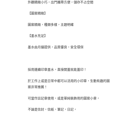
外觀精緻小巧，出門攜帶方便，儲存不占空間
【圖案精緻】
圖案精緻，種類多樣，主題明確
【墨水充足】
墨水由月貓提供，品質優良，安全環保
採用連續印章墨水，直接開蓋就能蓋印！
於工作上或是日常中都可以活用的小印章，生動有趣的圖
案非常推薦！
可當作註記章使用，或是單純裝飾用的圖案小章，
不論是信封，信紙，筆記，日記，