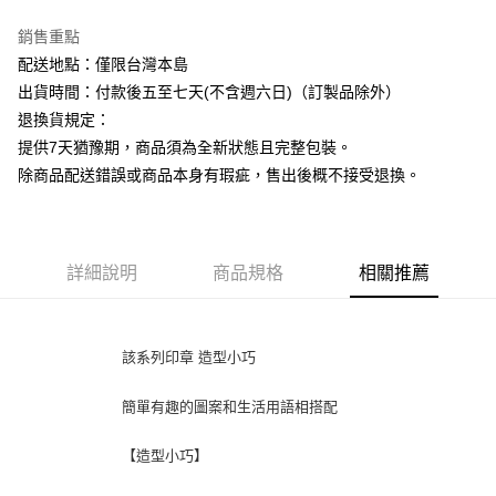
街口支付
銷售重點
悠遊付
配送地點：僅限台灣本島
出貨時間：付款後五至七天(不含週六日)（訂製品除外）
ATM付款
退換貨規定：
提供7天猶豫期，商品須為全新狀態且完整包裝。
運送方式
除商品配送錯誤或商品本身有瑕疵，售出後概不接受退換。
下單前請先詢問庫存
每筆NT$130，滿NT$2,500(含以上)免運費
詳細說明
商品規格
相關推薦
該系列印章 造型小巧
簡單有趣的圖案和生活用語相搭配
【造型小巧】