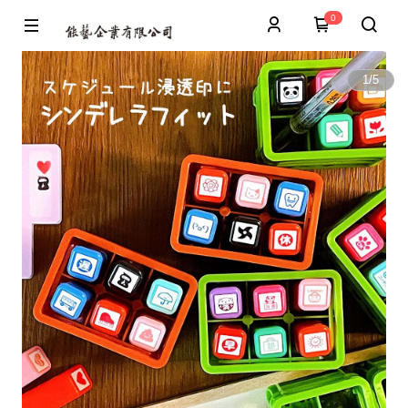
0
1
/
5