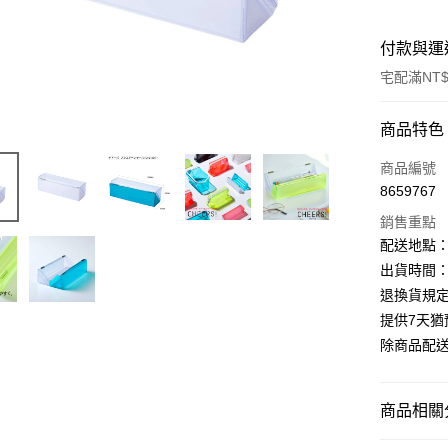
付款與運
宅配滿NT$
付款方式
商品特色
信用卡一
商品編號
8659767
Apple Pay
銷售重點
街口支付
配送地點
出貨時間：
悠遊付
退換貨規
ATM付款
提供7天
除商品配
運送方式
商品相關分
下單前請
每筆NT$1