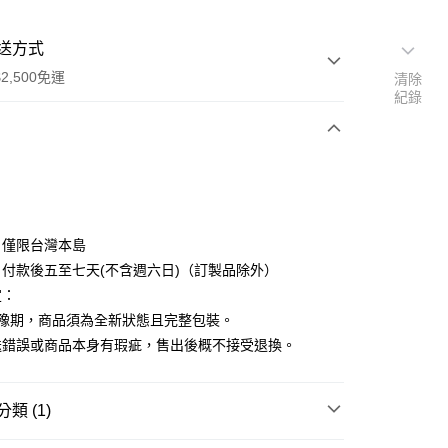
送方式
2,500免運
清除
紀錄
次付款
：僅限台灣本島
付款後五至七天(不含週六日)（訂製品除外）
定：
猶豫期，商品須為全新狀態且完整包裝。
送錯誤或商品本身有瑕疵，售出後概不接受退換。
類 (1)
先詢問庫存
30，滿NT$2,500(含以上)免運費