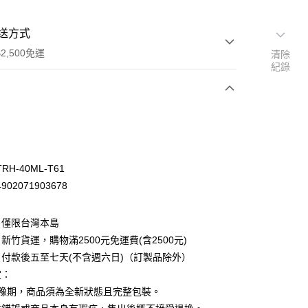
送方式
2,500免運
清除
紀錄
次付款
H-40ML-T61
02071903678
：僅限台灣本島
新竹貨運，購物滿2500元免運費(含2500元)
付款後五至七天(不含週六日)（訂製品除外）
定：
先詢問庫存
猶豫期，商品須為全新狀態且完整包裝。
30，滿NT$2,500(含以上)免運費