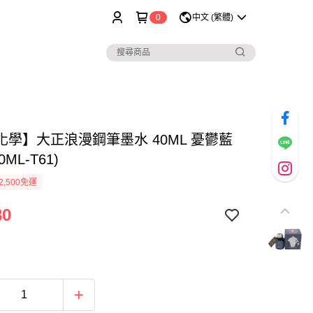
0
中文 (繁體)
化學】大正浪漫鋼筆墨水 40ML 憂鬱藍
0ML-T61)
2,500免運
80