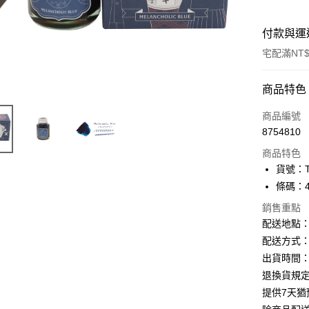
付款與運
宅配滿NT$
付款方式
商品特色
信用卡一
商品編號
8754810
Apple Pay
商品特色
街口支付
貨號：TR
條碼：49
悠遊付
銷售重點
ATM付款
配送地點
配送方式：
出貨時間：
運送方式
退換貨規
下單前請
提供7天
每筆NT$1