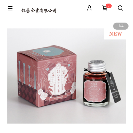
0
1
/
4